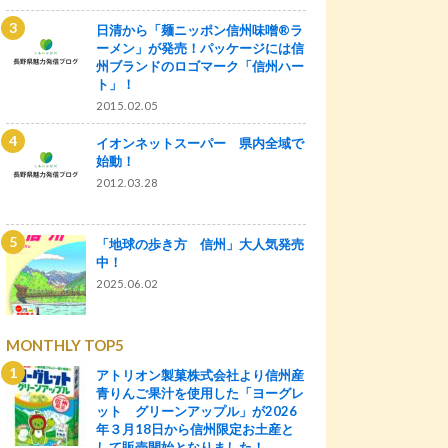
日清から「麺ニッポン信州味噌®ラ
ーメン」が発売！パッケージには信
州ブランドのロゴマーク「信州ハー
ト」！
2015.02.05
イオンネットスーパー 県内全域で
始動！
2012.03.28
「地球の歩き方 信州」大人気発売
中！
2025.06.02
MONTHLY TOP5
アトリオン製菓株式会社より信州産
青りんご果汁を使用した「ヨーグレ
ット グリーンアップル」が2026
年３月18日から信州限定お土産と
して販売開始となりました！