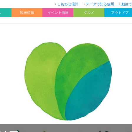
しあわせ信州
データで知る信州
動画で
人
観光情報
イベント情報
グルメ
アウトドア