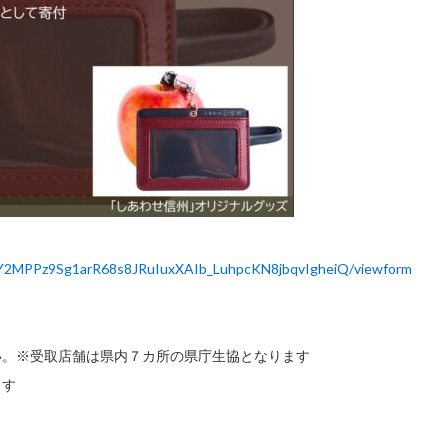
c8Y2MPPz9Sg1arR68s8JRuIuxXAIb_LuhpcKN8jbqvIgheiQ/viewform
い。※受取店舗は県内７カ所の県庁生協となります
ます