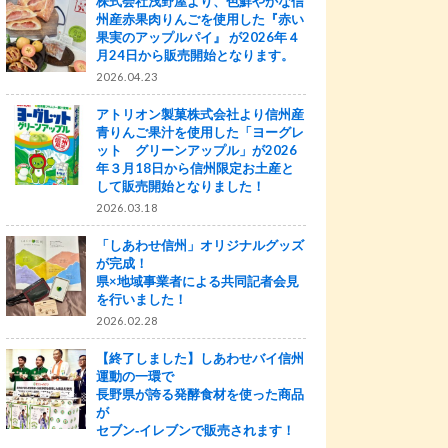
株式会社浅野屋より、色鮮やかな信
州産赤果肉りんごを使用した『赤い
果実のアップルパイ』 が2026年４
月24日から販売開始となります。
2026.04.23
アトリオン製菓株式会社より信州産
青りんご果汁を使用した「ヨーグレ
ット グリーンアップル」が2026
年３月18日から信州限定お土産と
して販売開始となりました！
2026.03.18
「しあわせ信州」オリジナルグッズ
が完成！
県×地域事業者による共同記者会見
を行いました！
2026.02.28
【終了しました】しあわせバイ信州
運動の一環で
長野県が誇る発酵食材を使った商品
が
セブン‐イレブンで販売されます！