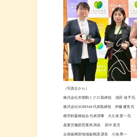
（写真左から）
株式会社木曽駒ミクロ 取締役 池田 規予 氏
株式会社SORENA 代表取締役 伊藤 優里 氏
根羽村森林組合 代表理事 大久保 憲一 氏
産業労働部営業局 局長 田中 英児
企画振興部地域振興課 課長 小池 秀一