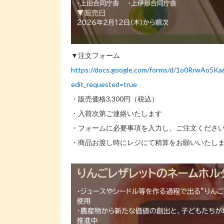
▼注文フォーム
https://docs.google.com/forms/d/1o0RrwAo5
edit_requested=true
・販売価格3,300円（税込）
・入荷次第ご連絡いたします
・フォームに必要事項を入力し、ご注文くださ
・商品お渡し時にレジにて精算をお願いいたし