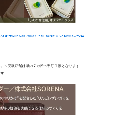
Ka65OBftwIMA3K9Ak3Y5nsiPsa2ut3GxoJw/viewform?
い。※受取店舗は県内７カ所の県庁生協となります
ます