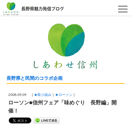
t
o
g
g
l
e
n
a
v
i
g
a
t
i
o
n
長野県と民間のコラボ企画
2008.09.09 ［
★取り組み
★ローソン
］
ローソン■信州フェア「味めぐり 長野編」開
催！