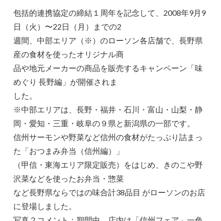
包括的連携協定の締結１周年を記念して、2008年9月9
日（火）〜22日（月）までの2
週間、中部エリア（※）のローソン各店舗で、長野県
産の食材を使ったオリジナル商
品や地元メーカーの商品を販売するキャンペーン「味
めぐり 長野編」が開催されま
した。
※中部エリアは、長野・福井・石川・富山・山梨・静
岡・愛知・三重・岐阜の９県と新潟県の一部です。
信州サーモンや野菜など信州の食材がたっぷり詰まっ
た「おつまみ弁当（信州編）」
（甲信・東海エリア限定販売）をはじめ、きのこや野
沢菜などを使ったお弁当・惣菜
など長野県ならではの味合計38品目 がローソンのお店
に登場しました。
写真２コメント：期間中、店内は「信州フェア」一色