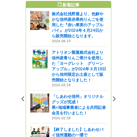
新着記事
すめ記事
株式会社浅野屋より、色鮮や
ながの東急
かな信州産赤果肉りんごを使
<br>信州
用した『赤い果実のアップル
新スタイル
パイ』 が2026年４月24日か
評開催中で
ら販売開始となります。
2026.04.23
アトリオン製菓株式会社より
信州産青りんご果汁を使用し
紀行】湿原
た「ヨーグレット グリーン
然園【１０
アップル」が2026年３月18日
から信州限定お土産として販
売開始となりました！
2026.03.18
州でのスロー
「しあわせ信州」オリジナル
グッズが完成！
! 信州ライフ -
県×地域事業者による共同記者
会見を行いました！
2026.02.28
４月２３日
【終了しました】しあわせバ
イ信州運動の一環で