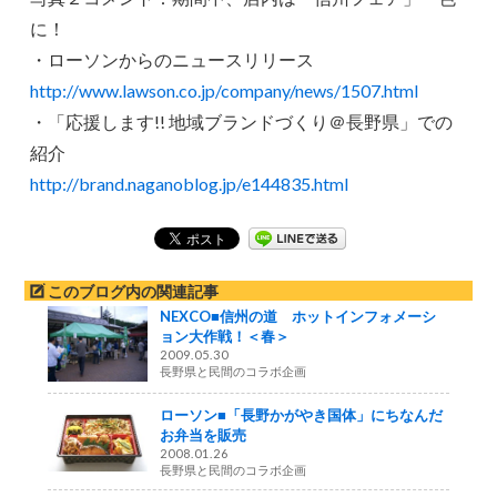
に！
・ローソンからのニュースリリース
http://www.lawson.co.jp/company/news/1507.html
・「応援します!! 地域ブランドづくり＠長野県」での
紹介
http://brand.naganoblog.jp/e144835.html
このブログ内の関連記事
NEXCO■信州の道 ホットインフォメーシ
ョン大作戦！＜春＞
2009.05.30
長野県と民間のコラボ企画
ローソン■「長野かがやき国体」にちなんだ
お弁当を販売
2008.01.26
長野県と民間のコラボ企画