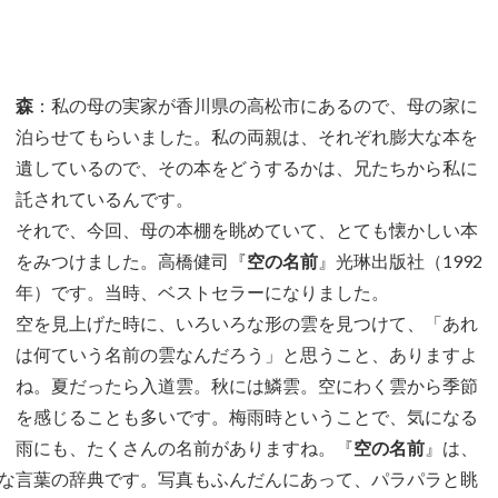
森
：私の母の実家が香川県の高松市にあるので、母の家に
泊らせてもらいました。私の両親は、それぞれ膨大な本を
遺しているので、その本をどうするかは、兄たちから私に
託されているんです。
それで、今回、母の本棚を眺めていて、とても懐かしい本
をみつけました。高橋健司『
空の名前
』光琳出版社（1992
年）です。当時、ベストセラーになりました。
空を見上げた時に、いろいろな形の雲を見つけて、「あれ
は何ていう名前の雲なんだろう」と思うこと、ありますよ
ね。夏だったら入道雲。秋には鱗雲。空にわく雲から季節
を感じることも多いです。梅雨時ということで、気になる
雨にも、たくさんの名前がありますね。『
空の名前
』は、
な言葉の辞典です。写真もふんだんにあって、パラパラと眺