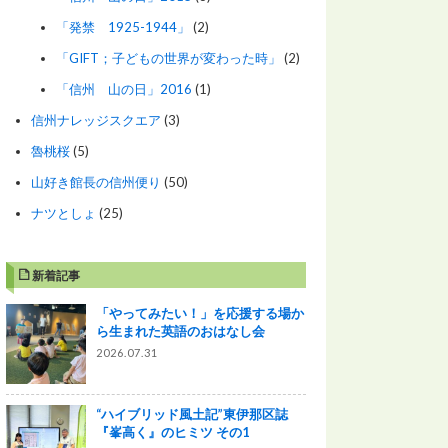
「発禁 1925-1944」
(2)
「GIFT；子どもの世界が変わった時」
(2)
「信州 山の日」2016
(1)
信州ナレッジスクエア
(3)
魯桃桜
(5)
山好き館長の信州便り
(50)
ナツとしょ
(25)
新着記事
「やってみたい！」を応援する場か
ら生まれた英語のおはなし会
2026.07.31
“ハイブリッド風土記”東伊那区誌
『峯高く』のヒミツ その1