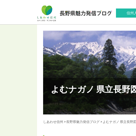
信州
よむナガノ 県立長野
しあわせ信州
>
長野県魅力発信ブログ
>
よむナガノ 県立長野