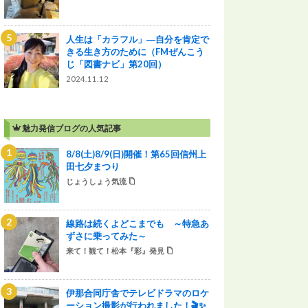
人生は「カラフル」―自分を肯定で
きる生き方のために（FMぜんこう
じ「図書ナビ」第20回）
2024.11.12
魅力発信ブログの人気記事
8/8(土)8/9(日)開催！第65回信州上
田七夕まつり
じょうしょう気流
線路は続くよどこまでも ～特急あ
ずさに乗ってみた～
来て！観て！松本『彩』発見
伊那合同庁舎でテレビドラマのロケ
ーション撮影が行われました！🎬✨