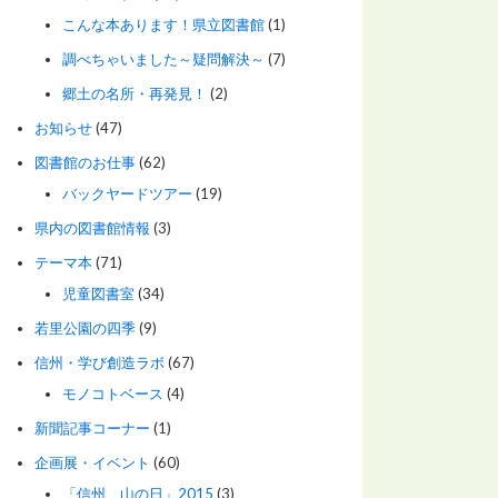
こんな本あります！県立図書館
(1)
調べちゃいました～疑問解決～
(7)
郷土の名所・再発見！
(2)
お知らせ
(47)
図書館のお仕事
(62)
バックヤードツアー
(19)
県内の図書館情報
(3)
テーマ本
(71)
児童図書室
(34)
若里公園の四季
(9)
信州・学び創造ラボ
(67)
モノコトベース
(4)
新聞記事コーナー
(1)
企画展・イベント
(60)
「信州 山の日」2015
(3)