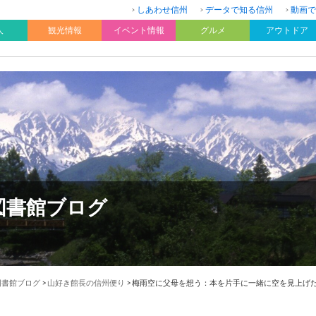
しあわせ信州
データで知る信州
動画で
人
観光情報
イベント情報
グルメ
アウトドア
図書館ブログ
図書館ブログ
>
山好き館長の信州便り
>
梅雨空に父母を想う：本を片手に一緒に空を見上げた