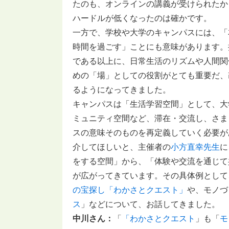
たのも、オンラインの講義が受けられたか
ハードルが低くなったのは確かです。
一方で、学校や大学のキャンパスには、「
時間を過ごす」ことにも意味があります。
である以上に、日常生活のリズムや人間関
めの「場」としての役割がとても重要だ、
るようになってきました。
キャンパスは「生活学習空間」として、大
ミュニティ空間など、滞在・交流し、さま
スの意味そのものを再定義していく必要が
介してほしいと、主催者の
小方直幸先生
に
をする空間」から、「体験や交流を通じて
が広がってきています。その具体例として
の宝探し「わかさとクエスト」
や、モノづ
ス
」などについて、お話してきました。
中川さん：
「
「わかさとクエスト
」も「
モ