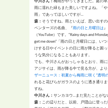
中川さん：
梅雨がやってきました。庭の草
雨に濡れた緑もまた美しいですよね。「や
雨」であってほしいですが…
森：
そうですね。雨といえば、思い出すの
ペンターズの名曲、『
雨の日と月曜日は
』
（YouTube）
です。“Rainy days and Monday
get me down”「雨の日と月曜日に
けする日やイベントの日に雨が降ると困っ
うな気分になることもあります。
でも、中川さんがおっしゃるとおり、雨に
アジサイは、雨が降る中で見る方が、より
ザーニュース：初夏から梅雨に咲く“透明
れると花びらがガラスのように透き通りま
すね。
中川さん：
サンカヨウ…まだ見たことがな
森：
この辺りだと、以前、戸隠山に登った