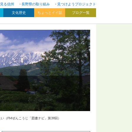
見る信州
長野県の取り組み
見つけようプロジェクト
文化歴史
ちょっとイイ話
ブログ一覧
い（FMぜんこうじ「図書ナビ」第39回）