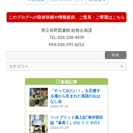
このブログへの取材依頼や情報提供、ご意見・ご要望はこちら
県立長野図書館 総務企画課
TEL:026-228-4939
FAX:026-291-6252
新着記事
すめ記事
「やってみたい！」を応援す
る場から生まれた英語のおは
なし会
2026.07.31
“ハイブリッド風土記”東伊那区
誌『峯高く』のヒミツ その1
2026.07.29