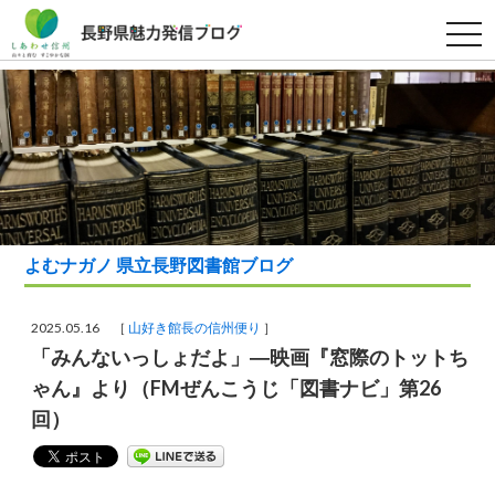
t
o
g
g
l
e
n
a
v
i
g
a
t
i
o
よむナガノ 県立長野図書館ブログ
n
2025.05.16 ［
山好き館長の信州便り
］
「みんないっしょだよ」―映画『窓際のトットち
ゃん』より（FMぜんこうじ「図書ナビ」第26
回）