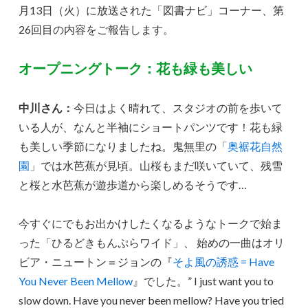
月13日（火）に放送された「図書ナビ」コーナー、第
26回目の内容をご報告します。
オープニングトーク：花も緑も美しい
中川さん：
今日はよく晴れて、スタジオの前を歩いて
いる人が、なんと半袖にショートパンツです！花も緑
も美しい季節になりましたね。鬼無里の「
奥裾花自然
園
」では水芭蕉が見頃。山桜もまだ咲いていて、残雪
と桜と水芭蕉が遊歩道から楽しめるそうです…
今すぐにでもお出かけしたくなるようなトークで始ま
った「ひるどきもんぷらワイド」、 始めの一曲はオリ
ビア・ニュートン＝ジョンの『
そよ風の誘惑 = Have
You Never Been Mellow
』でした。” I just want you to
slow down. Have you never been mellow? Have you tried