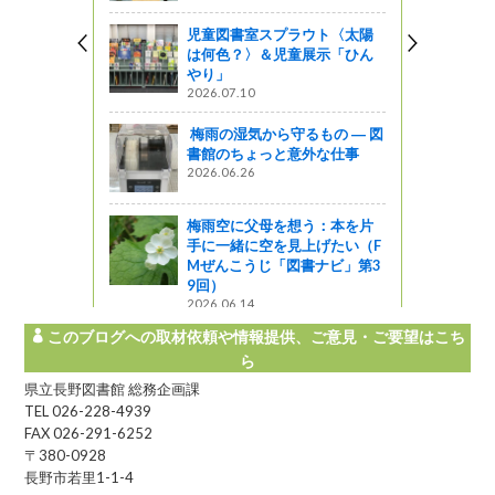
児童図書室スプラウト〈太陽
は何色？〉＆児童展示「ひん
やり」
2026.07.10
梅雨の湿気から守るもの ― 図
書館のちょっと意外な仕事
2026.06.26
梅雨空に父母を想う：本を片
手に一緒に空を見上げたい（F
Mぜんこうじ「図書ナビ」第3
9回）
2026.06.14
このブログへの取材依頼や情報提供、ご意見・ご要望はこち
ら
県立長野図書館 総務企画課
TEL 026-228-4939
FAX 026-291-6252
〒380-0928
長野市若里1-1-4