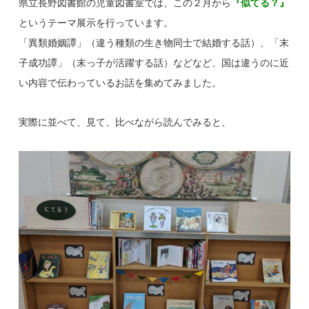
県立長野図書館の児童図書室では、この２月から
『似てる？』
というテーマ展示を行っています。
「異類婚姻譚」（違う種類の生き物同士で結婚する話）、「末
子成功譚」（末っ子が活躍する話）などなど、国は違うのに近
い内容で伝わっているお話を集めてみました。
実際に
並べて、見て、比べながら読んでみると
、