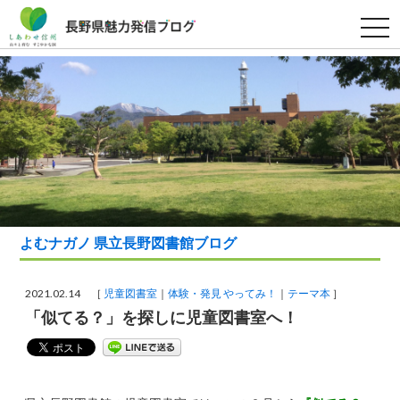
t
o
g
g
l
e
n
a
v
i
g
a
t
i
o
n
よむナガノ 県立長野図書館ブログ
2021.02.14 ［
児童図書室
体験・発見 やってみ！
テーマ本
］
「似てる？」を探しに児童図書室へ！