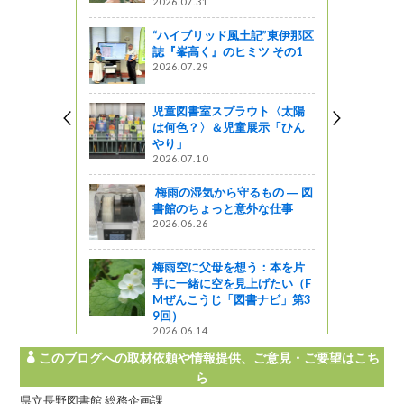
2026.07.31
ットワーク
“ハイブリッド風土記”東伊那区
誌『峯高く』のヒミツ その1
園 四季の
2026.07.29
フレーム切
だきまし
!!
児童図書室スプラウト〈太陽
は何色？〉＆児童展示「ひん
ャーツアー
やり」
2026.07.10
護学校を訪
）
梅雨の湿気から守るもの ― 図
書館のちょっと意外な仕事
ってるの？
2026.06.26
されてきた
の心や美の
梅雨空に父母を想う：本を片
手に一緒に空を見上げたい（F
Mぜんこうじ「図書ナビ」第3
9回）
2026.06.14
このブログへの取材依頼や情報提供、ご意見・ご要望はこち
ら
県立長野図書館 総務企画課