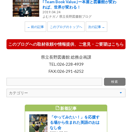
｢Team Book Value｣ー本屋と図書館が変わ
れば、世界が変わる！
2019.04.24
よむナガノ 県立長野図書館ブログ
← 前の記事
このブログのトップへ
次の記事 →
このブログへの取材依頼や情報提供、ご意見・ご要望はこちら
県立長野図書館 総務企画課
TEL:026-228-4939
FAX:026-291-6252
新着記事
すめ記事
「やってみたい！」を応援す
森林・林
る場から生まれた英語のおは
童生徒の皆
なし会