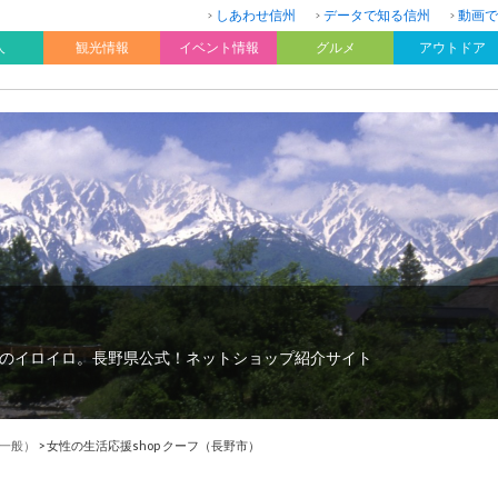
しあわせ信州
データで知る信州
動画で
人
観光情報
イベント情報
グルメ
アウトドア
のイロイロ。長野県公式！ネットショップ紹介サイト
一般）
>
女性の生活応援shop クーフ（長野市）