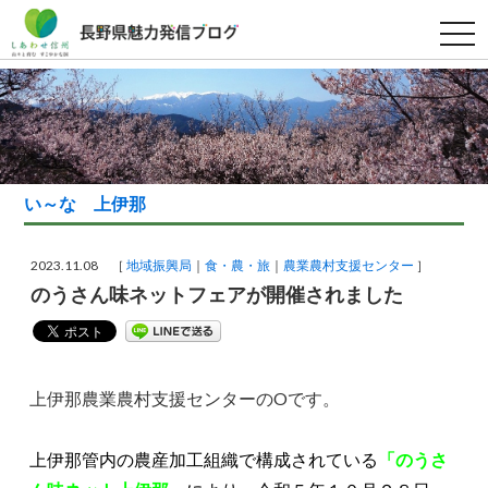
t
o
g
g
l
e
n
a
v
i
g
い～な 上伊那
a
t
i
o
2023.11.08 ［
地域振興局
食・農・旅
農業農村支援センター
］
n
のうさん味ネットフェアが開催されました
上伊那農業農村支援センターのOです。
上伊那管内の農産加工組織で構成されている
「のうさ