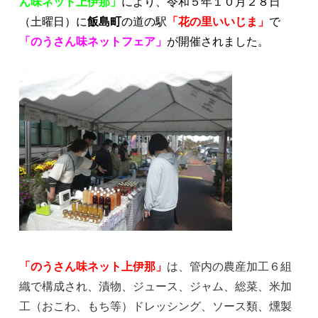
ん味ネット上伊那」
により、令和５年１０月２８日
（土曜日）に
飯島町
の道の駅
「花の里いいじま」
で
「のうさん味ネットフェア」
が開催されました。
「のうさん味ネット上伊那」
は、管内の農産加工６組
織で構成され、漬物、ジュース、ジャム、総菜、米加
工（おこわ、もち等）ドレッシング、ソース類、燻製