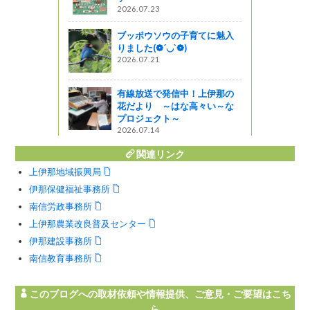
2026.07.23
ブッポウソウの子育てに魅入
りました(❁´◡`❁)
2026.07.21
有線放送で発信中！上伊那の
花だより ～はな高々い～な
プロジェクト～
2026.07.14
関連リンク
上伊那地域振興局
伊那保健福祉事務所
南信労政事務所
上伊那農業改良普及センター
伊那建設事務所
南信教育事務所
このブログへの取材依頼や情報提供、ご意見・ご要望はこち
ら