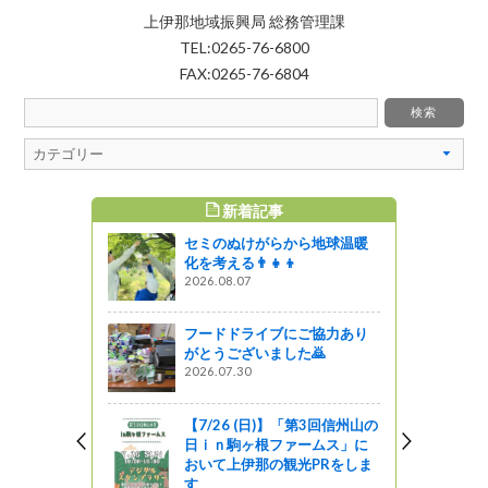
上伊那地域振興局 総務管理課
TEL:0265-76-6800
FAX:0265-76-6804
新着記事
すめ記事
セミのぬけがらから地球温暖
化を考える👨‍👧‍👦
2026.08.07
フードドライブにご協力あり
がとうございました🙇
2026.07.30
【7/26 (日)】「第3回信州山の
日ｉｎ駒ヶ根ファームス」に
おいて上伊那の観光PRをしま
す