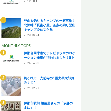
2012.08.10
登山＆釣り＆キャンプの一石三鳥！
北沢峠「長衛小屋」基点の釣り登山
キャンプ＠仙丈ケ岳
2023.10.24
MONTHLY TOP5
伊那合同庁舎でテレビドラマのロケ
ーション撮影が行われました！🎬✨
2026.06.01
駒ヶ根市 光前寺の“ 霊犬早太郎お
みくじ ”
2021.12.28
伊那市駅前 越後屋さんの「伊那の
まゆ」！