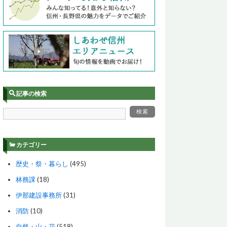
記事の検索
カテゴリー
歴史・祭・暮らし
(495)
林務課
(18)
伊那建設事務所
(31)
消防
(10)
自然・山・花
(518)