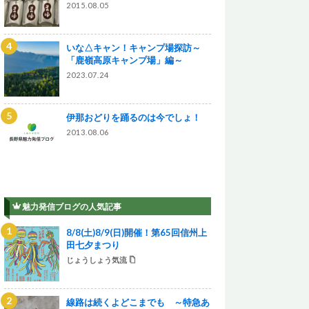
2015.08.05
いな△キャン！キャンプ場探訪～
「鹿嶺高原キャンプ場」編～
2023.07.24
伊那おどりを踊るのは今でしょ！
2013.08.06
魅力発信ブログの人気記事
8/8(土)8/9(日)開催！第65回信州上
田七夕まつり
じょうしょう気流
線路は続くよどこまでも ～特急あ