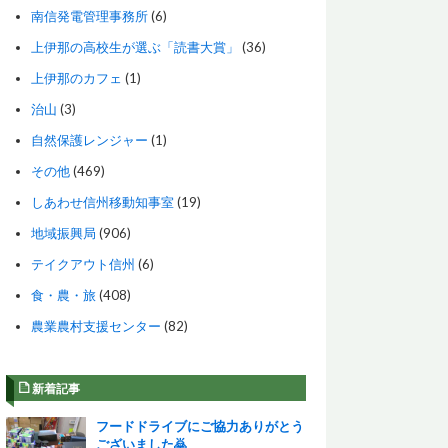
南信発電管理事務所
(6)
上伊那の高校生が選ぶ「読書大賞」
(36)
上伊那のカフェ
(1)
治山
(3)
自然保護レンジャー
(1)
その他
(469)
しあわせ信州移動知事室
(19)
地域振興局
(906)
テイクアウト信州
(6)
食・農・旅
(408)
農業農村支援センター
(82)
新着記事
フードドライブにご協力ありがとう
ございました🙇