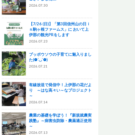
2026.07.30
【7/26 (日)】「第3回信州山の日ｉ
ｎ駒ヶ根ファームス」に おいて上
伊那の観光PRをします
2026.07.23
ブッポウソウの子育てに魅入りまし
た(❁´◡`❁)
2026.07.21
有線放送で発信中！上伊那の花だよ
り ～はな高々い～なプロジェクト
～
2026.07.14
農業の基礎を学ぼう！『新規就農実
践塾』～病害虫防除・農薬適正使用
～
2026.07.13