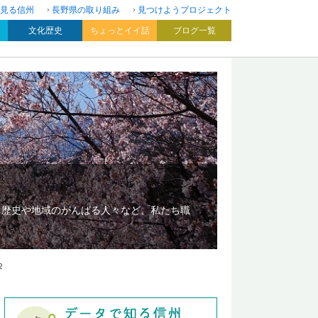
見る信州
長野県の取り組み
見つけようプロジェクト
文化歴史
ちょっとイイ話
ブログ一覧
、歴史や地域のがんばる人々など、私たち職
2