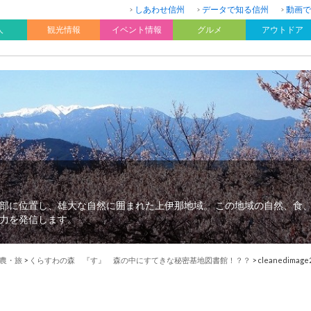
しあわせ信州
データで知る信州
動画で
人
観光情報
イベント情報
グルメ
アウトドア
部に位置し、雄大な自然に囲まれた上伊那地域。 この地域の自然、食
力を発信します。
農・旅
>
くらすわの森 『す』 森の中にすてきな秘密基地図書館！？？
>
cleanedimage