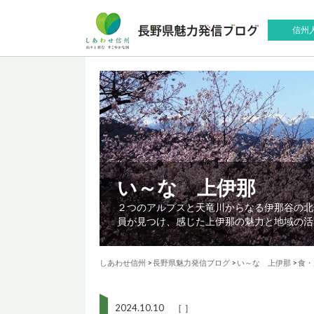
信州
い～な 上伊那
２つのアルプスと天竜川からなる伊那谷の北
員が見つけ、感じた上伊那の魅力と地域の活
しあわせ信州
>
長野県魅力発信ブログ
>
い～な 上伊那
>
食・
2024.10.10 ［ ］