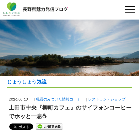
t
o
g
g
l
e
n
a
v
i
g
a
t
i
o
n
じょうしょう気流
2026.05.13 ［
職員のみつけた情報コーナー
レストラン・ショップ
］
上田市中央『柳町カフェ』のサイフォンコーヒー
でホッと一息☕