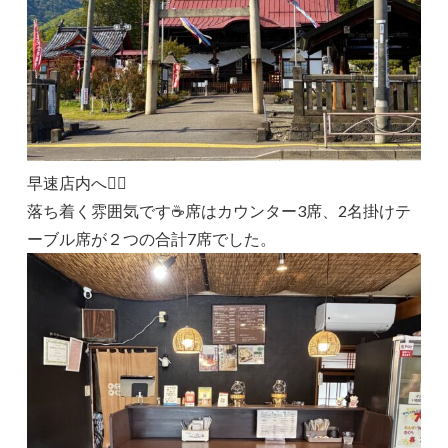
早速店内へ🏃‍♂️
落ち着く雰囲気です☕席はカウンター3席、2名掛けテ
ーブル席が２つの合計7席でした。