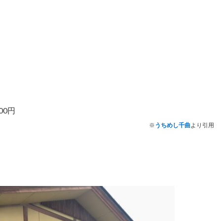
00円
※
うちめし千曲
より引用