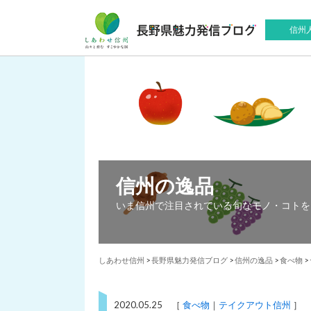
信州
信州の逸品
いま信州で注目されている旬なモノ・コトを
しあわせ信州
>
長野県魅力発信ブログ
>
信州の逸品
>
食べ物
>
2020.05.25 ［
食べ物
テイクアウト信州
］