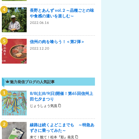
長野とあんず vol.２～品種ごとの味
や食感の違いを楽しむ～
2022.06.16
信州の肉を喰らう！＜第2弾＞
2022.12.20
魅力発信ブログの人気記事
8/8(土)8/9(日)開催！第65回信州上
田七夕まつり
じょうしょう気流
線路は続くよどこまでも ～特急あ
ずさに乗ってみた～
来て！観て！松本『彩』発見