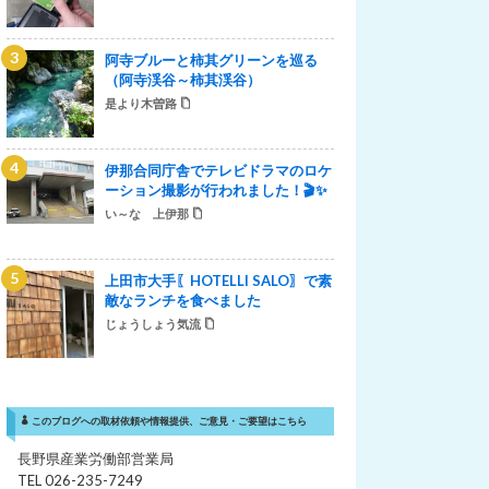
阿寺ブルーと柿其グリーンを巡る
（阿寺渓谷～柿其渓谷）
是より木曽路
伊那合同庁舎でテレビドラマのロケ
ーション撮影が行われました！🎬✨
い～な 上伊那
上田市大手〖HOTELLI SALO〗で素
敵なランチを食べました
じょうしょう気流
このブログへの取材依頼や情報提供、ご意見・ご要望はこちら
長野県産業労働部営業局
TEL 026-235-7249