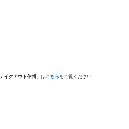
テイクアウト信州
」は
こちら
をご覧ください