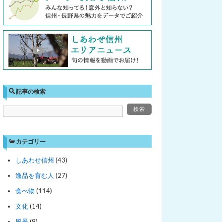
記事の検索
カテゴリー
しあわせ信州
(43)
逸品を育む人
(27)
食べ物
(114)
文化
(14)
風景
(9)