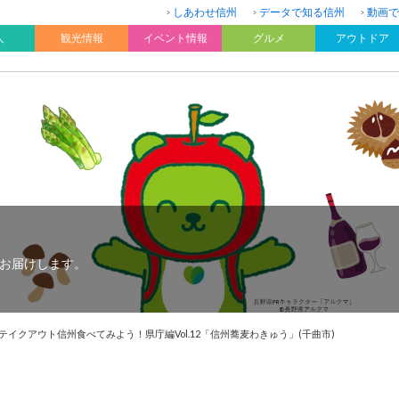
しあわせ信州
データで知る信州
動画で
人
観光情報
イベント情報
グルメ
アウトドア
お届けします。
テイクアウト信州食べてみよう！県庁編Vol.12「信州蕎麦わきゅう」(千曲市)