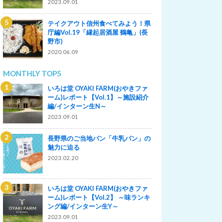
2023.09.01
テイクアウト信州食べてみよう！県
庁編Vol.19「縁起居酒屋 鶴亀」(長
野市)
2020.06.09
MONTHLY TOP5
いろは堂 OYAKI FARM(おやきファ
ーム)レポート【Vol.1】～施設紹介
編/インターン生N～
2023.09.01
長野県のご当地パン「牛乳パン」の
魅力に迫る
2023.02.20
いろは堂 OYAKI FARM(おやきファ
ーム)レポート【Vol.2】 ～味ランキ
ング編/インターン生Y～
2023.09.01