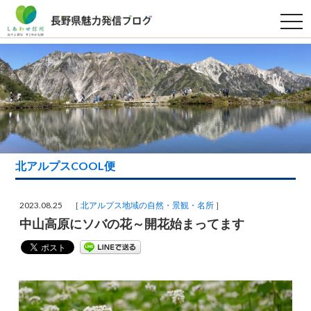
t
o
g
g
l
e
n
a
v
i
g
a
t
i
北アルプスCOOL便
o
n
2023.08.25 ［
北アルプス地域の自然・景観・名所
］
中山高原にソバの花～開花始まってます