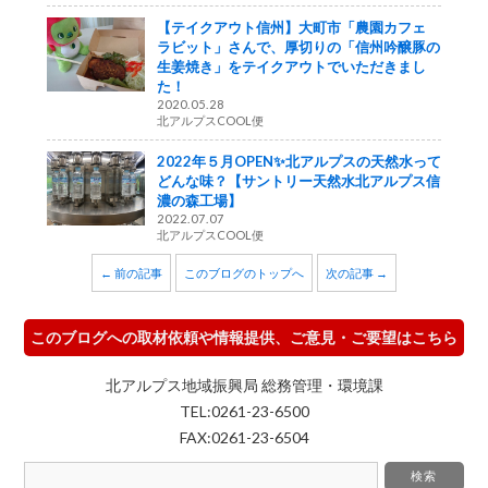
【テイクアウト信州】大町市「農園カフェ
ラビット」さんで、厚切りの「信州吟醸豚の
生姜焼き」をテイクアウトでいただきまし
た！
2020.05.28
北アルプスCOOL便
2022年５月OPEN✨北アルプスの天然水って
どんな味？【サントリー天然水北アルプス信
濃の森工場】
2022.07.07
北アルプスCOOL便
← 前の記事
このブログのトップへ
次の記事 →
このブログへの取材依頼や情報提供、ご意見・ご要望はこちら
北アルプス地域振興局 総務管理・環境課
TEL:0261-23-6500
FAX:0261-23-6504