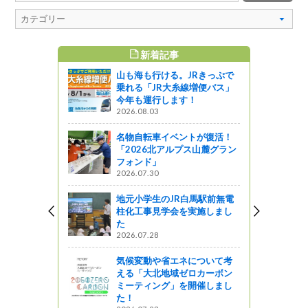
新着記事
すめ記事
山も海も行ける。JRきっぷで
寒晒（かん
乗れる「JR大糸線増便バス」
今年も運行します！
2026.08.03
名物自転車イベントが復活！
ン 5月のメ
「2026北アルプス山麓グラン
フォンド」
星レストラン
2026.07.30
 大町市アン
地元小学生のJR白馬駅前無電
ープン！
柱化工事見学会を実施しまし
た
2026.07.28
か近場へ行
気候変動や省エネについて考
ば～
える「大北地域ゼロカーボン
ミーティング」を開催しまし
た！