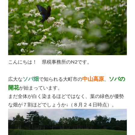
こんにちは！ 県税事務所のN2です。
ソバ畑
中山高原
ソバの
広大な
で知られる大町市の
、
開花
が始まっています。
まだ全体が白く染まるほどではなく、葉の緑色が優勢
な畑が７割ほどでしょうか↓（８月２４日時点）。