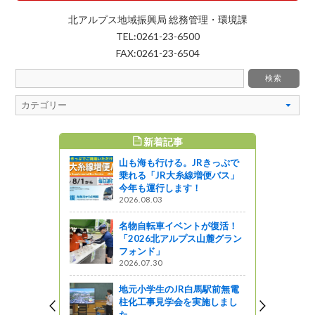
北アルプス地域振興局 総務管理・環境課
TEL:0261-23-6500
FAX:0261-23-6504
新着記事
すめ記事
山も海も行ける。JRきっぷで
伊那 山の感
乗れる「JR大糸線増便バス」
した！
今年も運行します！
2026.08.03
名物自転車イベントが復活！
出前講座を
「2026北アルプス山麓グラン
フォンド」
2026.07.30
バルin佐
地元小学生のJR白馬駅前無電
ゃん］
柱化工事見学会を実施しまし
た