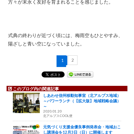
方々が末永く友好を育まれることを感じました。
式典の終わりが近づく頃には、梅雨空もひとやすみ、
陽ざしと青い空になっていました。
2
1
このブログ内の関連記事
しあわせ信州移動知事室（北アルプス地域）
～パワーランチ（【拡大版】地域戦略会議）
～
2020.01.20
北アルプスCOOL便
元気づくり支援金優良事例発表会・地域おこ
し講演会を12月3日（日）に開催します