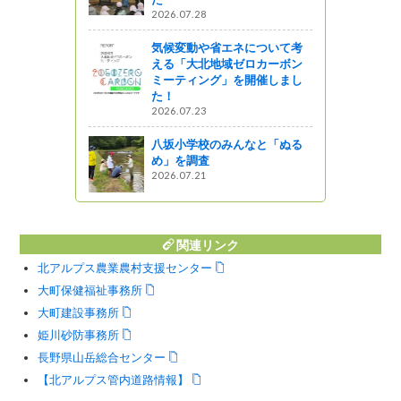
ってるの？
2026.07.28
ど”北信州ア
気候変動や省エネについて考
8”が開催され
える「大北地域ゼロカーボン
ミーティング」を開催しまし
た！
う
2026.07.23
八坂小学校のみんなと「ぬる
め」を調査
2026.07.21
関連リンク
北アルプス農業農村支援センター
大町保健福祉事務所
大町建設事務所
姫川砂防事務所
長野県山岳総合センター
【北アルプス管内道路情報】