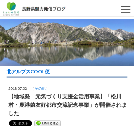
t
o
g
g
l
e
n
a
v
i
g
a
t
i
北アルプスCOOL便
o
n
2018.07.02 ［
その他
］
【地域発 元気づくり支援金活用事業】「松川
村・鹿港鎮友好都市交流記念事業」が開催されま
した