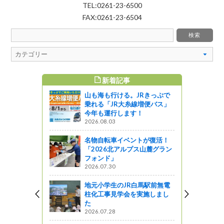
TEL:0261-23-6500
FAX:0261-23-6504
新着記事
すめ記事
山も海も行ける。JRきっぷで
乗れる「JR大糸線増便バス」
今年も運行します！
2026.08.03
名物自転車イベントが復活！
「2026北アルプス山麓グラン
フォンド」
2026.07.30
地元小学生のJR白馬駅前無電
柱化工事見学会を実施しまし
た
2026.07.28