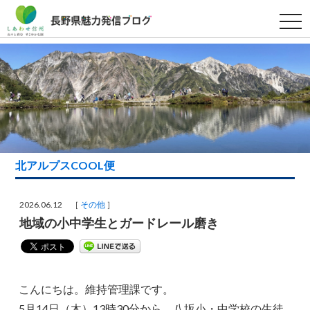
t
o
g
g
l
e
n
a
v
i
g
a
t
i
北アルプスCOOL便
o
n
2026.06.12 ［
その他
］
地域の小中学生とガードレール磨き
こんにちは。維持管理課です。
5月14日（木）13時30分から、八坂小・中学校の生徒