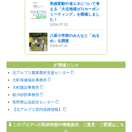
気候変動や省エネについて考
える「大北地域ゼロカーボン
ミーティング」を開催しまし
た！
2026.07.23
八坂小学校のみんなと「ぬる
め」を調査
2026.07.21
関連リンク
北アルプス農業農村支援センター
大町保健福祉事務所
大町建設事務所
姫川砂防事務所
長野県山岳総合センター
【北アルプス管内道路情報】
このブログへの取材依頼や情報提供、ご意見・ご要望はこち
ら