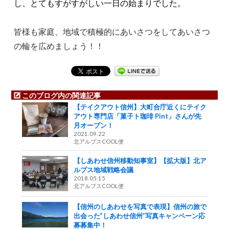
し、とてもすがすがしい一日の始まりでした。
皆様も家庭、地域で積極的にあいさつをしてあいさつ
の輪を広めましょう！！
このブログ内の関連記事
【テイクアウト信州】大町合庁近くにテイク
アウト専門店「菓子ト珈琲 Pint」さんが先
月オープン！
2021.09.22
北アルプスCOOL便
【しあわせ信州移動知事室】【拡大版】北ア
ルプス地域戦略会議
2018.05.15
北アルプスCOOL便
【信州のしあわせを写真で表現】信州の旅で
出会った”しあわせ信州”写真キャンペーン応
募募集中！