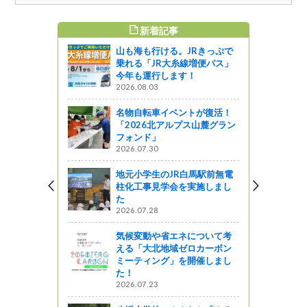
新着記事
すめ記事
山も海も行ける。JRきっぷで
さには、歴
乗れる「JR大糸線増便バス」
今年も運行します！
2026.08.03
名物自転車イベントが復活！
“シナノリッ
「2026北アルプス山麓グラン
フォンド」
2026.07.30
～信州のミ
地元小学生のJR白馬駅前無電
高遠石工 守
柱化工事見学会を実施しまし
た
2026.07.28
気候変動や省エネについて考
紀元年】６
える「大北地域ゼロカーボン
撮ろう！
ミーティング」を開催しまし
た！
2026.07.23