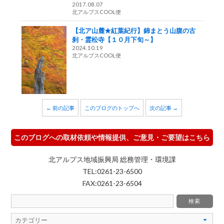
2017.08.07
北アルプスCOOL便
【北ア山麓★紅葉紀行】錦まとう山腹の古
刹・霊松寺【１０月下旬～】
2024.10.19
北アルプスCOOL便
← 前の記事
このブログのトップへ
次の記事 →
このブログへの取材依頼や情報提供、ご意見・ご要望はこちら
北アルプス地域振興局 総務管理・環境課
TEL:0261-23-6500
FAX:0261-23-6504