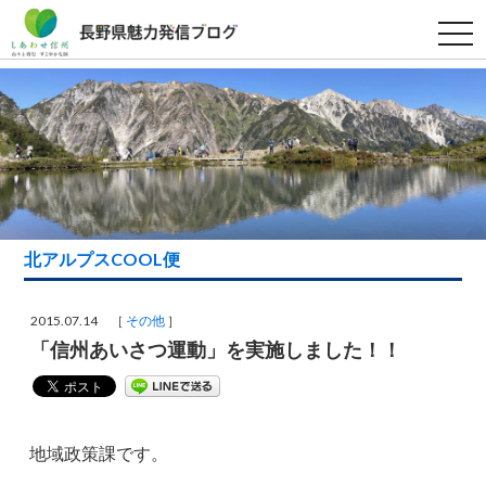
t
o
g
g
l
e
n
a
v
i
g
a
t
i
北アルプスCOOL便
o
n
2015.07.14 ［
その他
］
「信州あいさつ運動」を実施しました！！
地域政策課です。