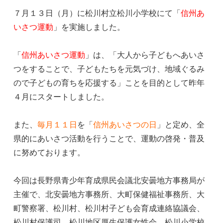
７月１３日（月）に松川村立松川小学校にて「
信州あ
いさつ運動
」を実施しました。
「
信州あいさつ運動
」は、「大人から子どもへあいさ
つをすることで、子どもたちを元気づけ、地域ぐるみ
ので子どもの育ちを応援する」ことを目的として昨年
４月にスタートしました。
また、
毎月１１日
を「
信州あいさつの日
」と定め、全
県的にあいさつ活動を行うことで、運動の啓発・普及
に努めております。
今回は長野県青少年育成県民会議北安曇地方事務局が
主催で、北安曇地方事務所、大町保健福祉事務所、大
町警察署、松川村、松川村子ども会育成連絡協議会、
松川村保護司、松川地区厚生保護女性会、松川小学校