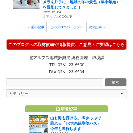
メラを片手に 地域の冬の景色（年末年始）
を撮影してきました！
2021.01.04
北アルプスCOOL便
← 前の記事
このブログのトップへ
次の記事 →
このブログへの取材依頼や情報提供、ご意見・ご要望はこちら
北アルプス地域振興局 総務管理・環境課
TEL:0261-23-6500
FAX:0261-23-6504
新着記事
すめ記事
山も海も行ける。JRきっぷで
りスタンプ
乗れる「JR大糸線増便バス」
４ 東御市湯
今年も運行します！