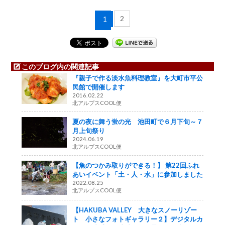
2
1
このブログ内の関連記事
『親子で作る淡水魚料理教室』を大町市平公
民館で開催します
2016.02.22
北アルプスCOOL便
夏の夜に舞う蛍の光 池田町で６月下旬～７
月上旬祭り
2024.06.19
北アルプスCOOL便
【魚のつかみ取りができる！】 第22回ふれ
あいイベント「土・人・水」に参加しました
2022.08.25
北アルプスCOOL便
【HAKUBA VALLEY 大きなスノーリゾー
ト 小さなフォトギャラリー２】デジタルカ