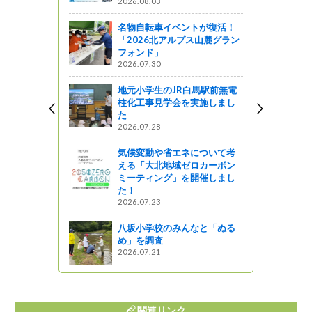
2026.08.03
名物自転車イベントが復活！
「2026北アルプス山麓グラン
ANOイベン
フォンド」
ーナーを設
2026.07.30
ってるの？
地元小学生のJR白馬駅前無電
柱化工事見学会を実施しまし
菜をget！
た
う！（第４
2026.07.28
気候変動や省エネについて考
しょ！！
える「大北地域ゼロカーボン
ミーティング」を開催しまし
の蓮（ハ
た！
です！！
2026.07.23
う
八坂小学校のみんなと「ぬる
め」を調査
2026.07.21
関連リンク