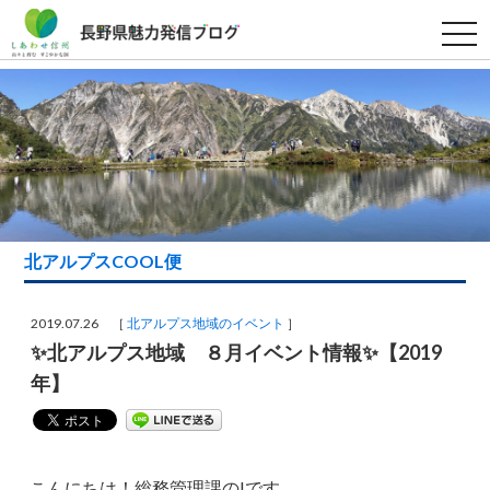
t
o
g
g
l
e
n
a
v
i
g
a
t
i
北アルプスCOOL便
o
n
2019.07.26 ［
北アルプス地域のイベント
］
✨北アルプス地域 ８月イベント情報✨【2019
年】
こんにちは！総務管理課のIです。