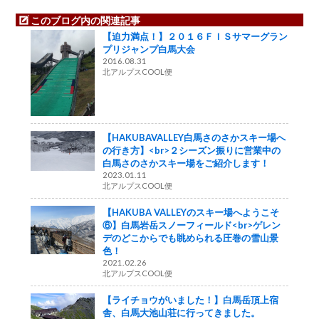
このブログ内の関連記事
【迫力満点！】２０１６ＦＩＳサマーグラン
プリジャンプ白馬大会
2016.08.31
北アルプスCOOL便
【HAKUBAVALLEY白馬さのさかスキー場へ
の行き方】<br>２シーズン振りに営業中の
白馬さのさかスキー場をご紹介します！
2023.01.11
北アルプスCOOL便
【HAKUBA VALLEYのスキー場へようこそ
⑥】白馬岩岳スノーフィールド<br>ゲレン
デのどこからでも眺められる圧巻の雪山景
色！
2021.02.26
北アルプスCOOL便
【ライチョウがいました！】白馬岳頂上宿
舎、白馬大池山荘に行ってきました。