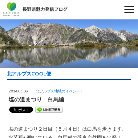
t
o
g
g
l
e
n
a
v
i
g
a
t
i
北アルプスCOOL便
o
n
2014.05.08 ［
北アルプス地域のイベント
］
塩の道まつり 白馬編
塩の道まつり２日目（５月４日）は白馬を歩きます。
水芭蕉が咲いている、白馬村の落倉自然園を出発！