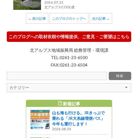
2016.07.21
北アルプスCOOL便
← 前の記事
このブログのトップへ
次の記事 →
このブログへの取材依頼や情報提供、ご意見・ご要望はこちら
北アルプス地域振興局 総務管理・環境課
TEL:0261-23-6500
FAX:0261-23-6504
新着記事
すめ記事
山も海も行ける。JRきっぷで
道 ホットイ
乗れる「JR大糸線増便バス」
大作戦！＜
今年も運行します！
2026.08.03
企画