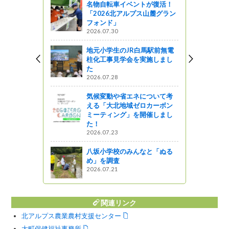
名物自転車イベントが復活！
「2026北アルプス山麓グラン
道」シリー
フォンド」
、小川路峠
2026.07.30
行ってきま
地元小学生のJR白馬駅前無電
ットワーク
柱化工事見学会を実施しまし
た
市大平県民
2026.07.28
気候変動や省エネについて考
える「大北地域ゼロカーボン
ミーティング」を開催しまし
尖石縄文まつ
た！
2026.07.23
しょ！！
八坂小学校のみんなと「ぬる
め」を調査
2026.07.21
関連リンク
北アルプス農業農村支援センター
大町保健福祉事務所