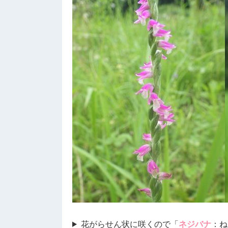
花がらせん状に咲くので「
ネジバナ
：ね