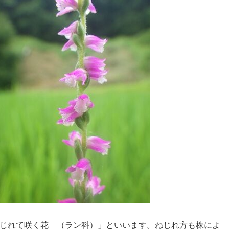
じれて咲く花 （ラン科）」といいます。ねじれ方も株によ