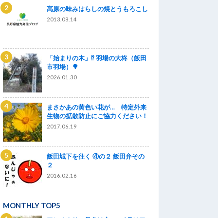
高原の味みはらしの焼とうもろこし
2013.08.14
「始まりの木」⁉ 羽場の大柊（飯田
市羽場）🌳
2026.01.30
まさかあの黄色い花が… 特定外来
生物の拡散防止にご協力ください！
2017.06.19
飯田城下を往く ④の２ 飯田弁その
２
2016.02.16
MONTHLY TOP5