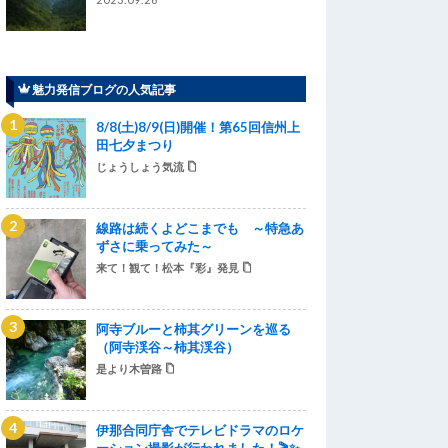
魅力発信ブログの人気記事
8/8(土)8/9(日)開催！第65回信州上
田七夕まつり
じょうしょう気流
線路は続くよどこまでも ～特急あ
ずさに乗ってみた～
来て！観て！松本『彩』発見
阿寺ブルーと柿其グリーンを巡る
（阿寺渓谷～柿其渓谷）
是より木曽路
伊那合同庁舎でテレビドラマのロケ