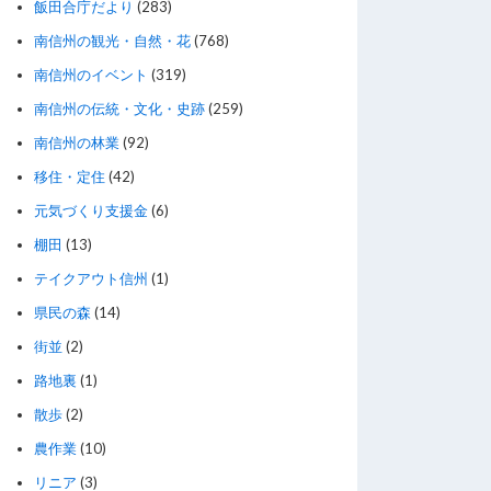
飯田合庁だより
(283)
南信州の観光・自然・花
(768)
南信州のイベント
(319)
南信州の伝統・文化・史跡
(259)
南信州の林業
(92)
移住・定住
(42)
元気づくり支援金
(6)
棚田
(13)
テイクアウト信州
(1)
県民の森
(14)
街並
(2)
路地裏
(1)
散歩
(2)
農作業
(10)
リニア
(3)