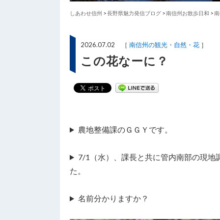
しあわせ信州
>
長野県魅力発信ブログ
>
南信州お散歩日和
>
南
2026.07.02 ［
南信州の観光・自然・花
］
この花なーに？
農地整備課のＧＧＹです。
7/1（水）、課長と共に管内南部の現
た。
名前分かりますか？