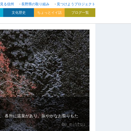
見る信州
長野県の取り組み
見つけようプロジェクト
文化歴史
ちょっとイイ話
ブログ一覧
、 各所に温泉があり、賑やかなお祭りもた