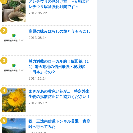
アレチウリの見分け方 ～6月はア
レチウリ駆除強化月間です～
2017.06.22
高原の味みはらしの焼とうもろこし
2013.08.14
魅力満載のローカル線！飯田線（1
1）驚天動地の信州最強・秘境駅
「田本」その２
2014.11.14
まさかあの黄色い花が… 特定外来
生物の拡散防止にご協力ください！
2017.06.19
祝 三遠南信道トンネル貫通 青崩
峠へ行ってみた
2023.09.26