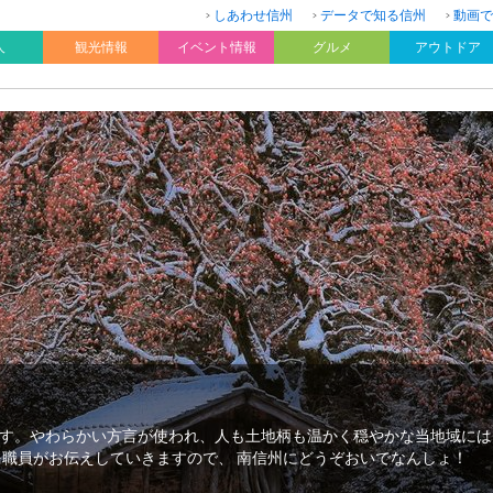
しあわせ信州
データで知る信州
動画で
人
観光情報
イベント情報
グルメ
アウトドア
す。やわらかい方言が使われ、人も土地柄も温かく穏やかな当地域には
を職員がお伝えしていきますので、 南信州にどうぞおいでなんしょ！