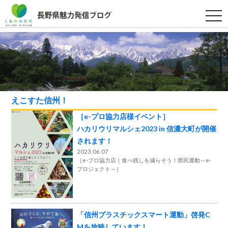
t
o
g
g
l
e
n
a
v
i
g
a
えこすた信州！
t
i
［e-プロ協力店様イベント］
o
n
ハカリウリマルシェ2023 in 信濃大町が開催
されます！
2023.06.07
［
e-プロ協力店
食べ残しを減らそう！県民運動～e-
プロジェクト～
］
「信州プラスチックスマート運動」啓発C
Mを放映しています！