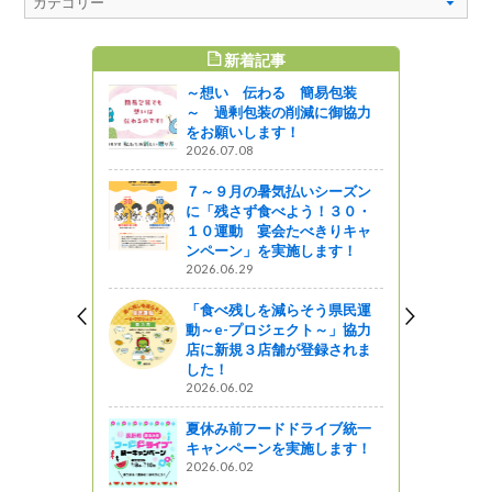
新着記事
すめ記事
～想い 伝わる 簡易包装
～ 過剰包装の削減に御協力
をお願いします！
2026.07.08
７～９月の暑気払いシーズン
に「残さず食べよう！３０・
１０運動 宴会たべきりキャ
ンペーン」を実施します！
2026.06.29
「食べ残しを減らそう県民運
動～e-プロジェクト～」協力
店に新規３店舗が登録されま
した！
2026.06.02
夏休み前フードドライブ統一
キャンペーンを実施します！
2026.06.02