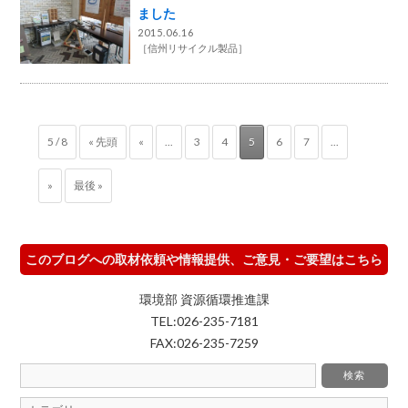
ました
2015.06.16
［
信州リサイクル製品
］
5 / 8
« 先頭
«
...
3
4
5
6
7
...
»
最後 »
このブログへの取材依頼や情報提供、ご意見・ご要望はこちら
環境部 資源循環推進課
TEL:026-235-7181
FAX:026-235-7259