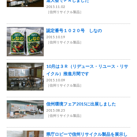
進大会でＰＲしました
2015.11.02
［
信州リサイクル製品
］
認定番号１０２０号 しなの
2015.10.19
［
信州リサイクル製品
］
10月は３Ｒ（リデュース・リユース・リサ
イクル）推進月間です
2015.10.09
［
信州リサイクル製品
］
信州環境フェア2015に出展しました
2015.08.25
［
信州リサイクル製品
］
県庁ロビーで信州リサイクル製品を展示し