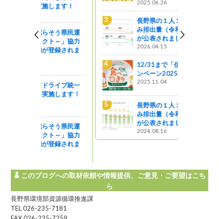
2025.06.26
します！
長野県の１人１日当たりのご
み排出量（令和６年度実績）
そう県民運
が公表されました
ト～」協力
2026.04.15
登録されま
12/31まで「信州食べきりキャ
ンペーン2025」開催中です！
2025.11.04
ライブ統一
施します！
長野県の１人１日当たりのご
み排出量（令和４年度実績）
が公表されました
そう県民運
2024.08.16
ト～」協力
登録されま
このブログへの取材依頼や情報提供、ご意見・ご要望はこち
ら
長野県環境部資源循環推進課
TEL 026-235-7181
FAX 026-235-7259