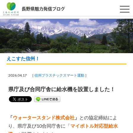
t
o
g
g
l
e
n
a
v
i
g
a
えこすた信州！
t
i
o
n
2026.04.17 ［
信州プラスチックスマート運動
］
県庁及び合同庁舎に給水機を設置しました！
「
ウォータースタンド株式会社
」
との協定締結によ
り、県庁及び10合同庁舎に「
マイボトル対応型給水