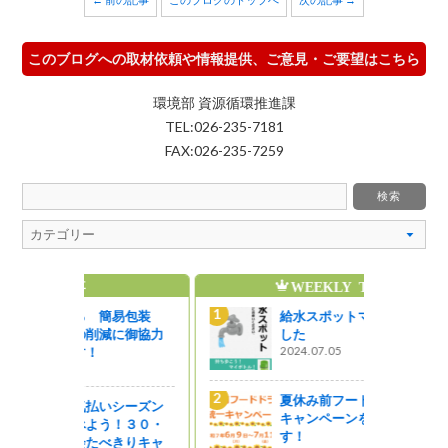
このブログへの取材依頼や情報提供、ご意見・ご要望はこちら
環境部 資源循環推進課
TEL:026-235-7181
FAX:026-235-7259
WEEKLY TOP5
簡易包装
給水スポットマップ公開しま
減に御協力
した
2024.07.05
夏休み前フードドライブ統一
いシーズン
キャンペーンを実施していま
う！３０・
す！
べきりキャ