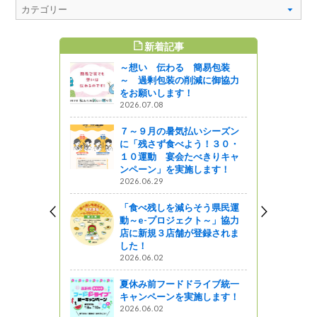
新着記事
すめ記事
～想い 伝わる 簡易包装
～ 過剰包装の削減に御協力
をお願いします！
2026.07.08
７～９月の暑気払いシーズン
に「残さず食べよう！３０・
１０運動 宴会たべきりキャ
ンペーン」を実施します！
2026.06.29
「食べ残しを減らそう県民運
動～e-プロジェクト～」協力
店に新規３店舗が登録されま
した！
2026.06.02
夏休み前フードドライブ統一
キャンペーンを実施します！
2026.06.02