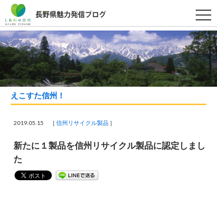
t
o
g
g
l
e
n
a
v
i
g
a
えこすた信州！
t
i
o
n
2019.05.15 ［
信州リサイクル製品
］
新たに１製品を信州リサイクル製品に認定しまし
た