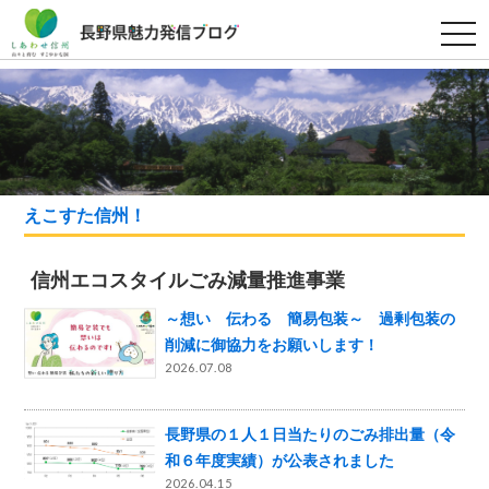
t
o
g
g
l
e
n
a
v
i
g
a
えこすた信州！
t
i
o
n
信州エコスタイルごみ減量推進事業
～想い 伝わる 簡易包装～ 過剰包装の
削減に御協力をお願いします！
2026.07.08
長野県の１人１日当たりのごみ排出量（令
和６年度実績）が公表されました
2026.04.15