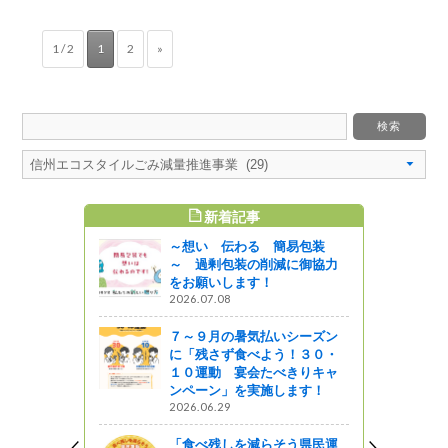
1 / 2
1
2
»
新着記事
すめ記事
～想い 伝わる 簡易包装
～ 過剰包装の削減に御協力
をお願いします！
2026.07.08
７～９月の暑気払いシーズン
に「残さず食べよう！３０・
１０運動 宴会たべきりキャ
ンペーン」を実施します！
2026.06.29
「食べ残しを減らそう県民運