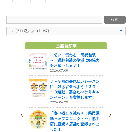
新着記事
すめ記事
～想い 伝わる 簡易包装
～ 過剰包装の削減に御協力
をお願いします！
2026.07.08
７～９月の暑気払いシーズン
に「残さず食べよう！３０・
１０運動 宴会たべきりキャ
ンペーン」を実施します！
2026.06.29
「食べ残しを減らそう県民運
動～e-プロジェクト～」協力
店に新規３店舗が登録されま
した！