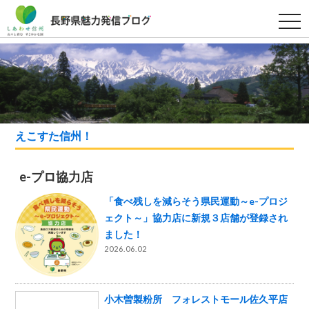
t
o
g
g
l
e
n
a
v
i
g
a
えこすた信州！
t
i
o
n
e-プロ協力店
「食べ残しを減らそう県民運動～e-プロジ
ェクト～」協力店に新規３店舗が登録され
ました！
2026.06.02
小木曽製粉所 フォレストモール佐久平店