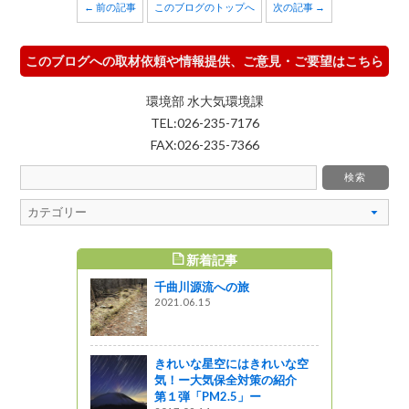
← 前の記事
このブログのトップへ
次の記事 →
このブログへの取材依頼や情報提供、ご意見・ご要望はこちら
環境部 水大気環境課
TEL:026-235-7176
FAX:026-235-7366
新着記事
すめ記事
千曲川源流への旅
野菜をご紹
2021.06.15
う
きれいな星空にはきれいな空
MUSICフ
気！ー大気保全対策の紹介
きました♪
第１弾「PM2.5」ー