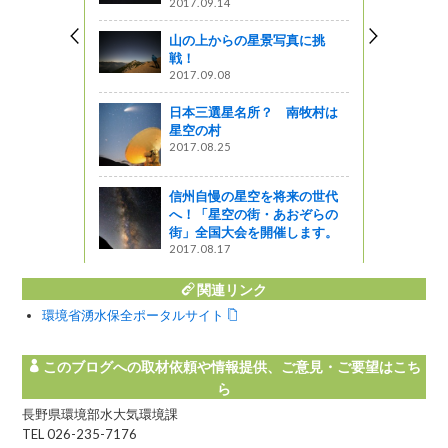
2017.09.14
山の上からの星景写真に挑
色をお届け
戦！
2017.09.08
図書館ブログ
日本三選星名所？ 南牧村は
星空の村
のおもてな
2017.08.25
月のもり」
信州自慢の星空を将来の世代
へ！「星空の街・あおぞらの
街」全国大会を開催します。
2017.08.17
関連リンク
環境省湧水保全ポータルサイト
このブログへの取材依頼や情報提供、ご意見・ご要望はこち
ら
長野県環境部水大気環境課
TEL 026-235-7176