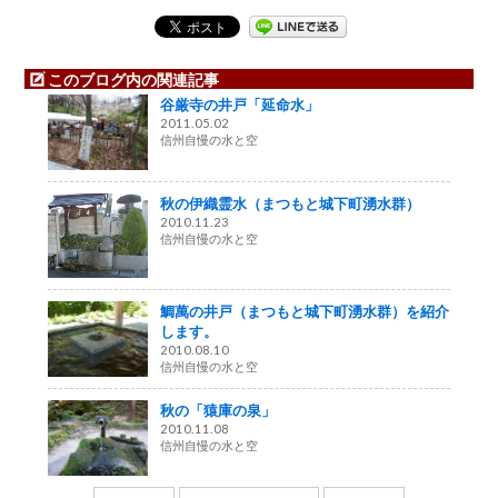
このブログ内の関連記事
谷厳寺の井戸「延命水」
2011.05.02
信州自慢の水と空
秋の伊織霊水（まつもと城下町湧水群）
2010.11.23
信州自慢の水と空
鯛萬の井戸（まつもと城下町湧水群）を紹介
します。
2010.08.10
信州自慢の水と空
秋の「猿庫の泉」
2010.11.08
信州自慢の水と空