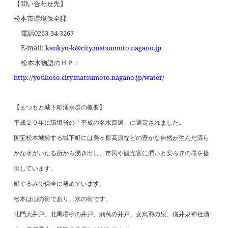
【問い合わせ先】
松本市環境保全課
電話
0263-34-3267
E-mail:
kankyo-k@city.matsumoto.nagano.jp
松本水物語のＨＰ：
http://youkoso.city.matsumoto.nagano.jp/water/
【まつもと城下町涌水群の概要】
平成２０年に環境省の「平成の名水百選」に選定されました。
国宝松本城擁する城下町には美ヶ原高原などの豊かな自然が生んだ清ら
かな水がいたる所から湧き出し、市民や観光客に潤いと安らぎの場を提
供しています。
町ぐるみで保全に努めています。
松本は山の街であり、水の街です。
北門大井戸、北馬場柳の井戸、鯛萬の井戸、女鳥羽の泉、槻井泉神社湧