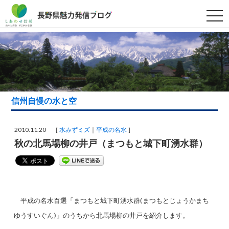
t
o
g
g
l
e
n
a
v
i
g
a
信州自慢の水と空
t
i
o
n
2010.11.20 ［
水みずミズ
平成の名水
］
秋の北馬場柳の井戸（まつもと城下町湧水群）
平成の名水百選「
まつもと城下町湧水群
(
まつもとじょうかまち
ゆうすいぐん
)
」のうちから
北馬場柳の井戸
を紹介します。