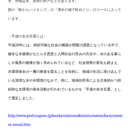
水、伊織霊水、源智の井戸などがあります。
JR
の「駅からハイキング」の「湧水の城下町めぐり」のコースに入って
います。
〔平成の名水百選とは〕
平成
20
年には、持続可能な社会の構築が喫緊の課題となっている中で、
健全な水循環がもたらす恩恵と人間社会の営みの共生や、水のある暮ら
しや風景の復権が強く求められているなど、社会情勢の変化も踏まえ、
水環境保全の一層の推進を図ることを目的に、地域の生活に溶け込んで
いる清澄な水や水環境のなかで、特に、地域住民等による主体的かつ持
続的な水環境の保全活動が行われているものを「平成の名水百選」とし
て選定しました。
http://www.pref.nagano.jp/kankyo/mizutaiki/mizu/meisui/kasyo/meis
ui-annai.htm