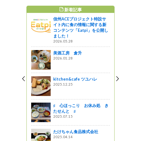
新着記事
すめ記事
信州ACEプロジェクト特設サ
🍰】白馬
イト内に食の情報に関する新
もっかさん
コンテンツ「Eatpi」を公開し
！
ました！
2026.05.28
美酒工房 倉升
しょ！長野
2026.01.28
プラットフ
がの
kitchen&cafe ツユハレ
2025.12.25
訪神社春祭
♯ 心ほっこり お休み処 き
たせんと ♯
チルダ」そ
2025.07.15
２
店街４１
たけちゃん食品株式会社
2025.04.14