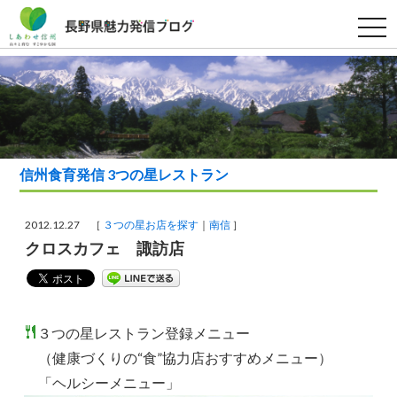
t
o
g
g
l
e
n
a
v
i
g
a
信州食育発信 3つの星レストラン
t
i
o
n
2012.12.27 ［
３つの星お店を探す
南信
］
クロスカフェ 諏訪店
３つの星レストラン登録メニュー
（健康づくりの“食”協力店おすすめメニュー）
「ヘルシーメニュー」