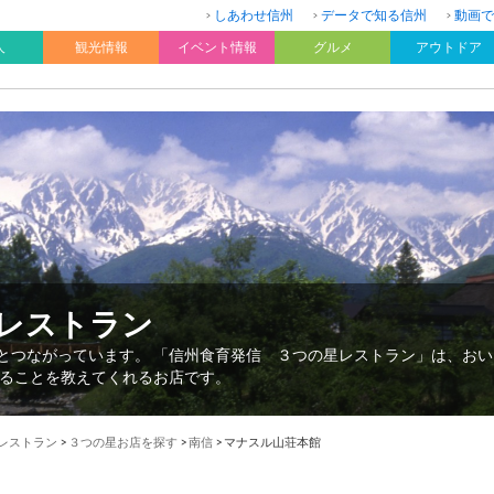
しあわせ信州
データで知る信州
動画で
人
観光情報
イベント情報
グルメ
アウトドア
星レストラン
”とつながっています。 「信州食育発信 ３つの星レストラン」は、お
ることを教えてくれるお店です。
星レストラン
>
３つの星お店を探す
>
南信
>
マナスル山荘本館