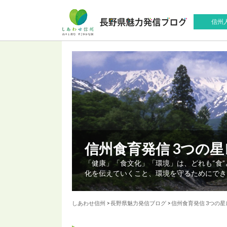
信州
信州食育発信 3つの
「健康」「食文化」「環境」は、どれも“食
化を伝えていくこと、環境を守るためにでき
しあわせ信州
>
長野県魅力発信ブログ
>
信州食育発信 3つの