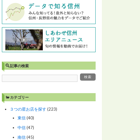
記事の検索
カテゴリー
３つの星お店を探す
(223)
東信
(40)
中信
(47)
南信
(45)