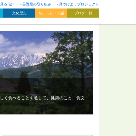
見る信州
長野県の取り組み
見つけようプロジェクト
文化歴史
ちょっとイイ話
ブログ一覧
いしく食べることを通じて、健康のこと、食文