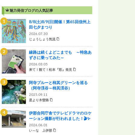
魅力発信ブログの人気記事
8/8(土)8/9(日)開催！第65回信州上
田七夕まつり
2026.07.30
じょうしょう気流
線路は続くよどこまでも ～特急あ
ずさに乗ってみた～
2026.03.05
来て！観て！松本『彩』発見
阿寺ブルーと柿其グリーンを巡る
（阿寺渓谷～柿其渓谷）
2025.09.11
是より木曽路
伊那合同庁舎でテレビドラマのロケ
ーション撮影が行われました！🎬✨
2026.06.01
い～な 上伊那