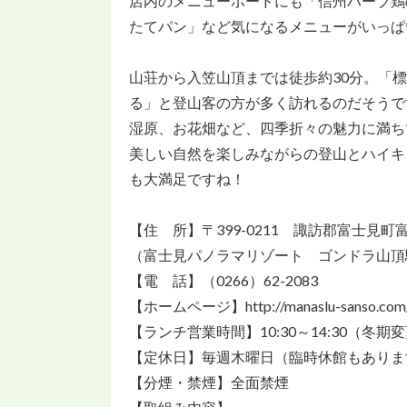
店内のメニューボードにも「信州ハーブ鶏
たてパン」など気になるメニューがいっぱ
山荘から入笠山頂までは徒歩約30分。「標
る」と登山客の方が多く訪れるのだそうで
湿原、お花畑など、四季折々の魅力に満ち
美しい自然を楽しみながらの登山とハイキ
も大満足ですね！
【住 所】〒399-0211 諏訪郡富士見町富士
（富士見パノラマリゾート ゴンドラ山頂
【電 話】（0266）62-2083
【ホームページ】http://manaslu-sanso.com/
【ランチ営業時間】10:30～14:30（冬期
【定休日】毎週木曜日（臨時休館もありま
【分煙・禁煙】全面禁煙