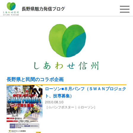
t
o
g
g
l
e
n
a
v
i
g
a
t
i
o
n
長野県と民間のコラボ企画
ローソン■８月パンフ（ＳＷＡＮプロジェク
ト、技専募集）
2010.08.10
［
☆パンフポスター
☆ローソン
］