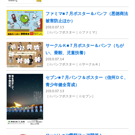
ファミマ■７月ポスター＆パンフ（悪徳商法
被害防止ほか）
2010.07.15
［
☆パンフポスター
☆ファミマ
］
サークルＫ■７月ポスター＆パンフ（ちが
い、乗鞍、児童扶養）
2010.07.14
［
☆パンフポスター
☆サークルＫ
］
セブン■７月パンフ＆ポスター（信州ＤＣ、
青少年健全育成）
2010.07.13
［
☆パンフポスター
☆セブン
］