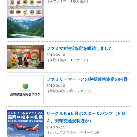
［
★ファミマ
★取り組み
］
ファミマ■包括協定を締結しました
2010.06.18
［
★取り組み
★ファミマ
］
ファミリーマートとの包括連携協定の内容
2010.06.18
［
包括協定の内容
ファミマ
］
サークルＫ■６月ポスター＆パンフ（ＦＤ
Ａ、乗鞍交通規制ほか）
2010.06.11
［
☆パンフポスター
☆サークルＫ
］