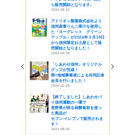
ら販売開始となります。
2026.04.23
売木村のポ
アトリオン製菓株式会社より
信州産青りんご果汁を使用し
ャーツアー
た「ヨーグレット グリーン
アップル」が2026年３月18日
ン」ヘルシ
から信州限定お土産として販
ュースター
売開始となりました！
2026.03.18
星レストラン
「しあわせ信州」オリジナル
グッズが完成！
州の自然とと
県×地域事業者による共同記者
会見を行いました！
2026.02.28
! 信州ライフ -
【終了しました】しあわせバ
イ信州運動の一環で
長野県が誇る発酵食材を使っ
た商品が
セブン‐イレブンで販売されま
す！
2025.08.05