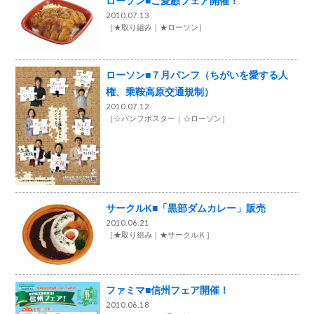
ローソン■ご愛顧フェア開催！
2010.07.13
［
★取り組み
★ローソン
］
ローソン■７月パンフ（ちがいを愛する人
権、乗鞍高原交通規制）
2010.07.12
［
☆パンフポスター
☆ローソン
］
サークルK■「黒部ダムカレー」販売
2010.06.21
［
★取り組み
★サークルＫ
］
ファミマ■信州フェア開催！
2010.06.18