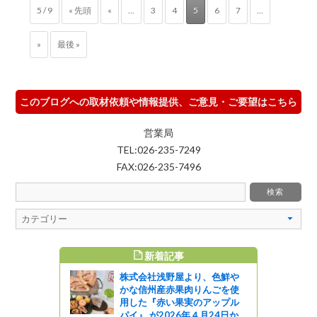
5 / 9
« 先頭
«
...
3
4
5
6
7
...
»
最後 »
このブログへの取材依頼や情報提供、ご意見・ご要望はこちら
営業局
TEL:026-235-7249
FAX:026-235-7496
新着記事
すめ記事
株式会社浅野屋より、色鮮や
よう！写真
かな信州産赤果肉りんごを使
写真を大募
用した『赤い果実のアップル
パイ』 が2026年４月24日か