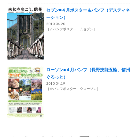
セブン■４月ポスター＆パンフ（デスティネ
ーション）
2010.04.20
［
☆パンフポスター
☆セブン
］
ローソン■４月パンフ（長野技能五輪、信州
ぐるっと）
2010.04.19
［
☆パンフポスター
☆ローソン
］