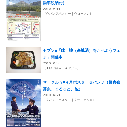
動車税納付）
2010.05.11
［
☆パンフポスター
☆ローソン
］
セブン■「味・地（産地消）をたべようフェ
ア」開催中
2010.04.30
［
★取り組み
★セブン
］
サークルＫ■４月ポスター＆パンフ（警察官
募集、ぐるっと、他）
2010.04.21
［
☆パンフポスター
☆サークルＫ
］