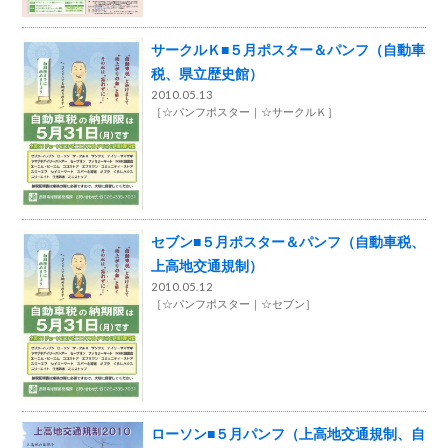
サークルＫ■５月ポスター＆パンフ（自動車
税、県立歴史館）
2010.05.13
［
☆パンフポスター
☆サークルＫ
］
セブン■５月ポスター＆パンフ（自動車税、
上高地交通規制）
2010.05.12
［
☆パンフポスター
☆セブン
］
ローソン■５月パンフ（上高地交通規制、自