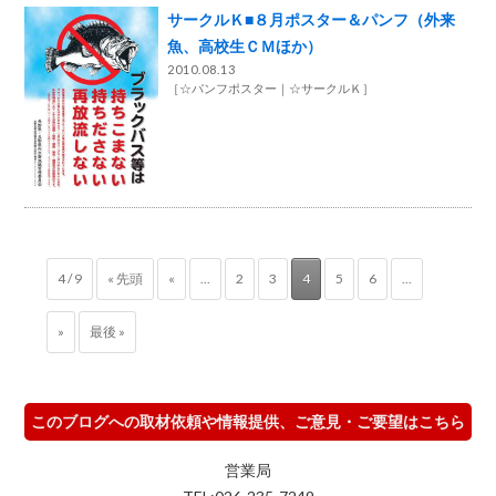
サークルＫ■８月ポスター＆パンフ（外来
魚、高校生ＣＭほか）
2010.08.13
［
☆パンフポスター
☆サークルＫ
］
4 / 9
« 先頭
«
...
2
3
4
5
6
...
»
最後 »
このブログへの取材依頼や情報提供、ご意見・ご要望はこちら
営業局