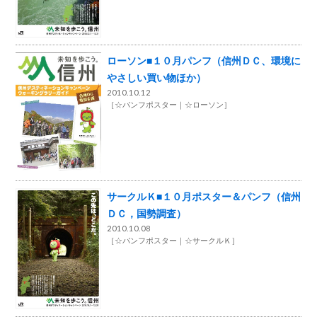
ローソン■１０月パンフ（信州ＤＣ、環境に
やさしい買い物ほか）
2010.10.12
［
☆パンフポスター
☆ローソン
］
サークルＫ■１０月ポスター＆パンフ（信州
ＤＣ，国勢調査）
2010.10.08
［
☆パンフポスター
☆サークルＫ
］