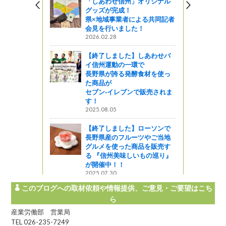
「しあわせ信州」オリジナル
が勢ぞろ
グッズが完成！
選挙啓発ポ
県×地域事業者による共同記者
入選作品を
会見を行いました！
2026.02.28
【終了しました】しあわせバ
イ信州運動の一環で
長野県が誇る発酵食材を使っ
た商品が
セブン‐イレブンで販売されま
す！
2025.08.05
【終了しました】ローソンで
長野県産のフルーツやご当地
グルメを使った商品を販売す
る 『信州美味しいもの巡り』
が開催中！！
2025.07.30
このブログへの取材依頼や情報提供、ご意見・ご要望はこち
ら
産業労働部 営業局
TEL 026-235-7249