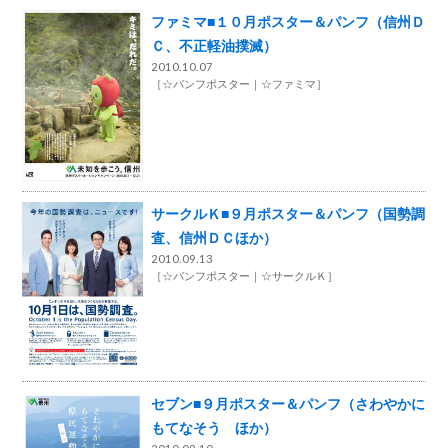
ファミマ■１０月ポスター＆パンフ（信州Ｄ
Ｃ、不正軽油撲滅）
2010.10.07
［
☆パンフポスター
☆ファミマ
］
サークルＫ■９月ポスター＆パンフ（国勢調
査、信州ＤＣほか）
2010.09.13
［
☆パンフポスター
☆サークルＫ
］
セブン■９月ポスター＆パンフ（さわやかに
もてなそう ほか）