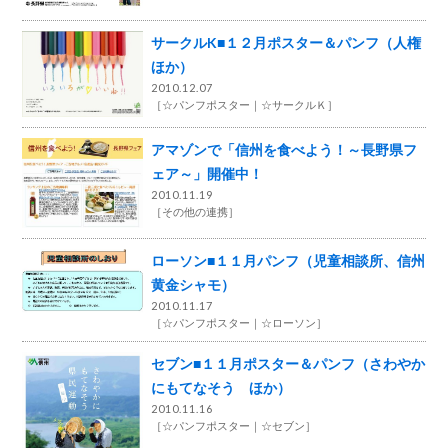
サークルK■１２月ポスター＆パンフ（人権
ほか）
2010.12.07
［
☆パンフポスター
☆サークルＫ
］
アマゾンで「信州を食べよう！～長野県フ
ェア～」開催中！
2010.11.19
［
その他の連携
］
ローソン■１１月パンフ（児童相談所、信州
黄金シャモ）
2010.11.17
［
☆パンフポスター
☆ローソン
］
セブン■１１月ポスター＆パンフ（さわやか
にもてなそう ほか）
2010.11.16
［
☆パンフポスター
☆セブン
］