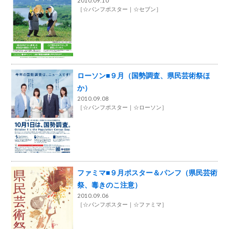
2010.09.10
［
☆パンフポスター
☆セブン
］
ローソン■９月（国勢調査、県民芸術祭ほ
か）
2010.09.08
［
☆パンフポスター
☆ローソン
］
ファミマ■９月ポスター＆パンフ（県民芸術
祭、毒きのこ注意）
2010.09.06
［
☆パンフポスター
☆ファミマ
］