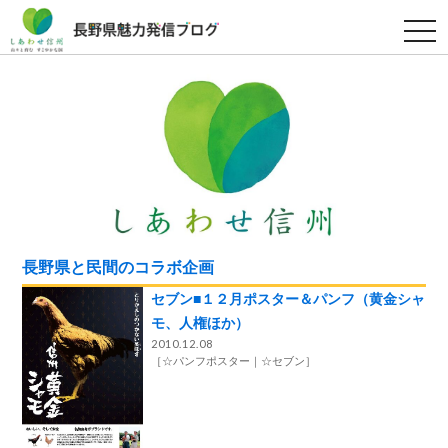
t
o
g
g
l
e
n
a
v
i
g
a
t
i
o
n
長野県と民間のコラボ企画
セブン■１２月ポスター＆パンフ（黄金シャ
モ、人権ほか）
2010.12.08
［
☆パンフポスター
☆セブン
］