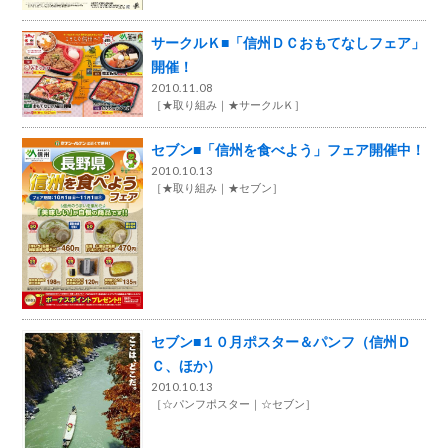
サークルＫ■「信州ＤＣおもてなしフェア」
開催！
2010.11.08
［
★取り組み
★サークルＫ
］
セブン■「信州を食べよう」フェア開催中！
2010.10.13
［
★取り組み
★セブン
］
セブン■１０月ポスター＆パンフ（信州Ｄ
Ｃ、ほか）
2010.10.13
［
☆パンフポスター
☆セブン
］