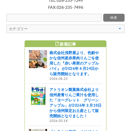
TEL:026-235-7249
FAX:026-235-7496
新着記事
すめ記事
株式会社浅野屋より、色鮮や
ボランティ
かな信州産赤果肉りんごを使
用した『赤い果実のアップル
パイ』 が2026年４月24日か
ャーツアー
ら販売開始となります。
2026.04.23
『最初の晩
)新宿ピカデ
アトリオン製菓株式会社より
ドショー～
信州産青りんご果汁を使用し
た「ヨーグレット グリーン
アップル」が2026年３月18日
ライブ報告！
から信州限定お土産として販
売開始となりました！
う
2026.03.18