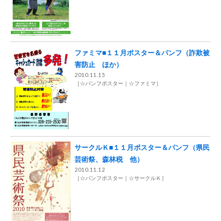
ファミマ■１１月ポスター＆パンフ（詐欺被
害防止 ほか）
2010.11.15
［
☆パンフポスター
☆ファミマ
］
サークルＫ■１１月ポスター＆パンフ（県民
芸術祭、森林税 他）
2010.11.12
［
☆パンフポスター
☆サークルＫ
］