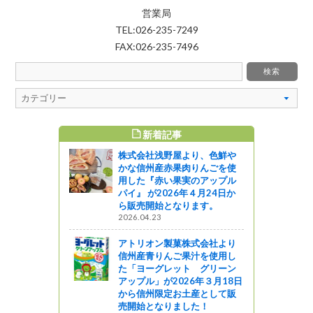
営業局
TEL:026-235-7249
FAX:026-235-7496
新着記事
すめ記事
株式会社浅野屋より、色鮮や
で。”野鳥の
かな信州産赤果肉りんごを使
ください”
用した『赤い果実のアップル
パイ』 が2026年４月24日か
ら販売開始となります。
2026.04.23
めぐる食の
」開催中！
アトリオン製菓株式会社より
下條～
信州産青りんご果汁を使用し
た「ヨーグレット グリーン
アップル」が2026年３月18日
護学校を訪
から信州限定お土産として販
）
売開始となりました！