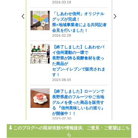
2026.03.18
ってるの？
「しあわせ信州」オリジナル
ダム）奥木
グッズが完成！
ツアー報告
県×地域事業者による共同記者
会見を行いました！
2026.02.28
【終了しました】しあわせバ
イ信州運動の一環で
長野県が誇る発酵食材を使っ
た商品が
セブン‐イレブンで販売されま
す！
2025.08.05
【終了しました】ローソンで
長野県産のフルーツやご当地
グルメを使った商品を販売す
る 『信州美味しいもの巡り』
が開催中！！
2025.07.30
このブログへの取材依頼や情報提供、ご意見・ご要望はこち
ら