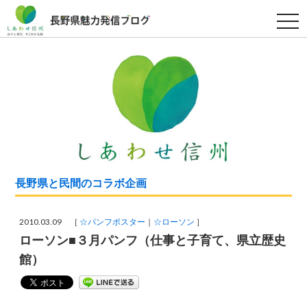
t
o
g
g
l
e
n
a
v
i
g
a
t
i
o
n
長野県と民間のコラボ企画
2010.03.09 ［
☆パンフポスター
☆ローソン
］
ローソン■３月パンフ（仕事と子育て、県立歴史
館）