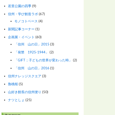
若里公園の四季
(9)
信州・学び創造ラボ
(67)
モノコトベース
(4)
新聞記事コーナー
(1)
企画展・イベント
(60)
「信州 山の日」2015
(3)
「発禁 1925-1944」
(2)
「GIFT；子どもの世界が変わった時」
(2)
「信州 山の日」2016
(1)
信州ナレッジスクエア
(3)
魯桃桜
(5)
山好き館長の信州便り
(50)
ナツとしょ
(25)