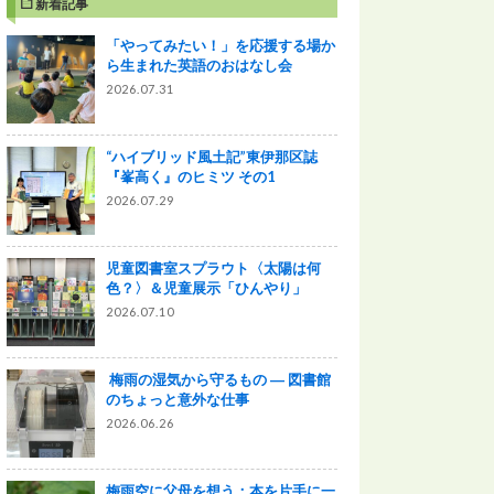
新着記事
「やってみたい！」を応援する場か
ら生まれた英語のおはなし会
2026.07.31
“ハイブリッド風土記”東伊那区誌
『峯高く』のヒミツ その1
2026.07.29
児童図書室スプラウト〈太陽は何
色？〉＆児童展示「ひんやり」
2026.07.10
梅雨の湿気から守るもの ― 図書館
のちょっと意外な仕事
2026.06.26
梅雨空に父母を想う：本を片手に一