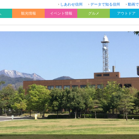
しあわせ信州
データで知る信州
動画で
人
観光情報
イベント情報
グルメ
アウトドア