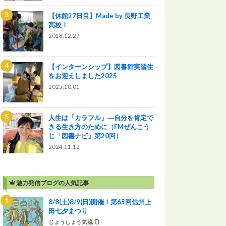
【休館27日目】Made by 長野工業
高校！
2018.12.27
【インターンシップ】図書館実習生
をお迎えしました2025
2025.10.01
人生は「カラフル」―自分を肯定で
きる生き方のために（FMぜんこう
じ「図書ナビ」第20回）
2024.11.12
魅力発信ブログの人気記事
8/8(土)8/9(日)開催！第65回信州上
田七夕まつり
じょうしょう気流