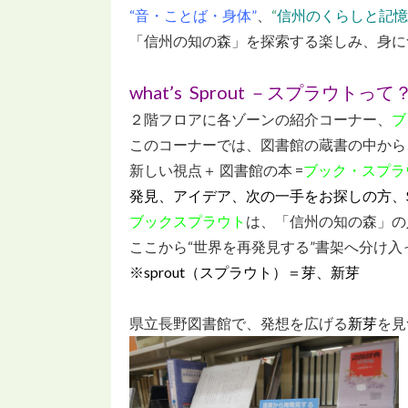
“音・ことば・身体”
、
“
信州のくらしと記憶
「信州の知の森」を探索する楽しみ、身に
what’s Sprout －スプラウトって
２階フロアに各ゾーンの紹介コーナー、
ブ
このコーナーでは、図書館の蔵書の中から
新しい視点＋ 図書館の本 =
ブック・スプラ
発見、アイデア、次の一手をお探しの方、
ブックスプラウト
は、「信州の知の森」の
ここから“世界を再発見する”書架へ分け入
※sprout（スプラウト）＝芽、新芽
県立長野図書館で、発想を広げる
新芽
を見