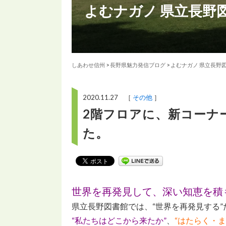
よむナガノ 県立長野
しあわせ信州
>
長野県魅力発信ブログ
>
よむナガノ 県立長野
2020.11.27 ［
その他
］
2階フロアに、新コーナ
た。
世界を再発見して、深い知恵を積
県立長野図書館では、“世界を再発見する
“私たちはどこから来たか”
、
“はたらく・ま