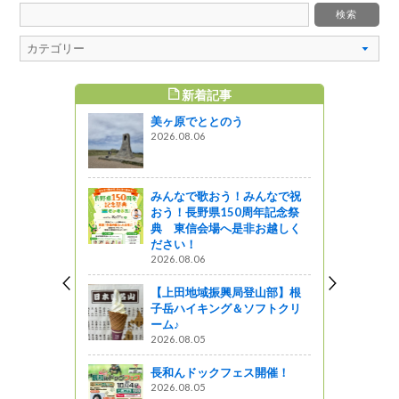
WEEKLY TOP5
8/8(土)8/9(日)開催！第65回信
州上田七夕まつり
2026.07.30
みんなで祝
上田市大手〖HOTELLI SAL
周年記念祭
O〗で素敵なランチを食べまし
非お越しく
た
2026.05.15
【上田地域振興局登山部】根
登山部】根
子岳ハイキング＆ソフトクリ
ソフトクリ
ーム♪
2026.08.05
ドーナツ屋さんでモーニング
ス開催！
🍩上田市常磐城『NAGMO DO
NUTS』