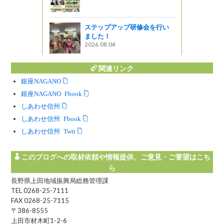
2026.07.27
上田市中央『浅間珈琲』で夏
修会を行い
にぴったりの涼やかなコーヒ
ーをいただきました🥤
2026.07.31
関連リンク
銀座NAGANO
銀座NAGANO Facebook
しあわせ信州
しあわせ信州 Facebook
しあわせ信州 Twitter
このブログへの取材依頼や情報提供、ご意見・ご要望はこち
ら
長野県上田地域振興局総務管理課
TEL 0268-25-7111
FAX 0268-25-7115
〒386-8555
上田市材木町1-2-6