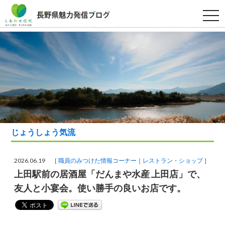
t
o
g
g
l
e
n
a
v
i
g
a
t
i
o
n
じょうしょう気流
2026.06.19 ［
職員のみつけた情報コーナー
レストラン・ショップ
］
上田駅前の居酒屋「だんまや水産 上田店」で、
友人と小宴会。使い勝手の良いお店です。