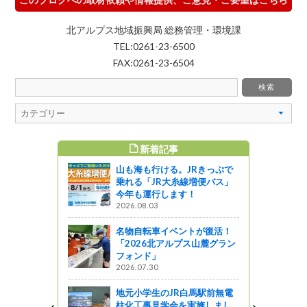
北アルプス地域振興局 総務管理・環境課
TEL:0261-23-6500
FAX:0261-23-6504
新着記事
WEEKLY TOP5
も海も行ける。JRきっぷで
絶景ブランコ・湖畔カフェ・
れる「JR大糸線増便バス」
透明度抜群ＳＵＰを体験して
年も運行します！
きました！（②青木湖カフ
6.08.03
ェ・ＳＵＰ編）
2025.12.01
物自転車イベントが復活！
026北アルプス山麓グラン
【北アルプス紅葉情報🍁】秋
ォンド」
色の八方池は息をのむ美し
6.07.30
さ！
2023.10.19
元小学生のJR白馬駅前無電
化工事見学会を実施しまし
山も海も行ける。JRきっぷで