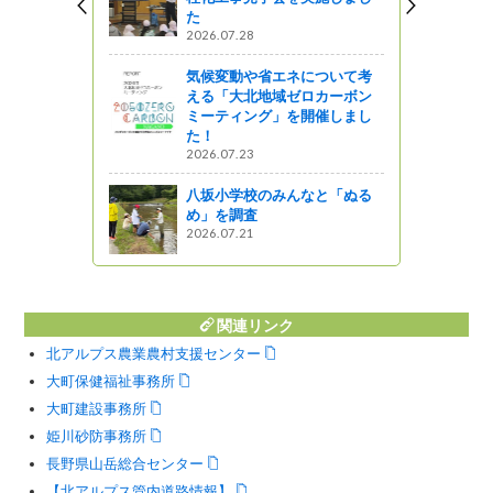
乗れる「JR大糸線増便バス」
6.07.28
今年も運行します！
2026.08.03
候変動や省エネについて考
る「大北地域ゼロカーボン
【唐松岳登山に挑戦！】標高2,
ーティング」を開催しまし
060mの八方池がとてもキレイ
！
でした✨
6.07.23
2021.10.07
坂小学校のみんなと「ぬる
【湯俣温泉・噴湯丘（の近く
」を調査
まで）への行き方】（大町市
6.07.21
勤務になって初めて知った、
高瀬渓谷奥にある「噴湯丘」
“近く”まで行ってきました！）
2022.11.08
関連リンク
北アルプス農業農村支援センター
大町保健福祉事務所
大町建設事務所
姫川砂防事務所
長野県山岳総合センター
【北アルプス管内道路情報】