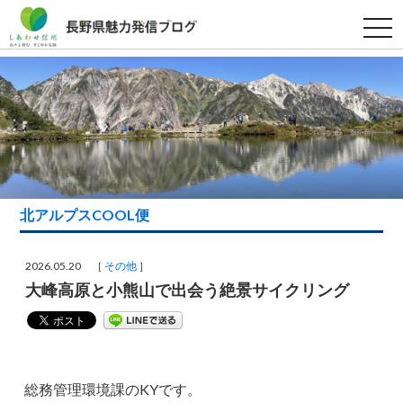
t
o
g
g
l
e
n
a
v
i
g
a
t
i
北アルプスCOOL便
o
n
2026.05.20 ［
その他
］
大峰高原と小熊山で出会う絶景サイクリング
総務管理環境課のKYです。