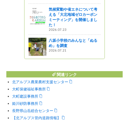
気候変動や省エネについて考
える「大北地域ゼロカーボン
ミーティング」を開催しまし
た！
2026.07.23
八坂小学校のみんなと「ぬる
め」を調査
2026.07.21
関連リンク
北アルプス農業農村支援センター
大町保健福祉事務所
大町建設事務所
姫川砂防事務所
長野県山岳総合センター
【北アルプス管内道路情報】