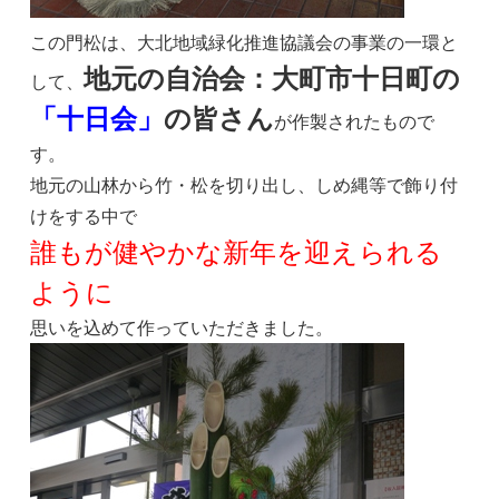
この門松は、大北地域緑化推進協議会の事業の一環と
地元の自治会：大町市十日町の
して、
「十日会」
の皆さん
が作製されたもので
す。
地元の山林から竹・松を切り出し、しめ縄等で飾り付
けをする中で
誰もが健やかな新年を迎えられる
ように
思いを込めて作っていただきました。