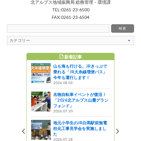
北アルプス地域振興局 総務管理・環境課
TEL:0261-23-6500
FAX:0261-23-6504
新着記事
すめ記事
山も海も行ける。JRきっぷで
乗れる「JR大糸線増便バス」
今年も運行します！
2026.08.03
名物自転車イベントが復活！
「2026北アルプス山麓グラン
月さんのこ
フォンド」
2026.07.30
地元小学生のJR白馬駅前無電
た
柱化工事見学会を実施しまし
た
2026.07.28