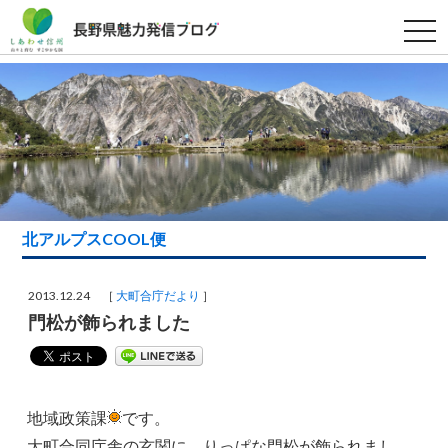
t
o
g
g
l
e
n
a
v
i
g
a
t
i
北アルプスCOOL便
o
n
2013.12.24 ［
大町合庁だより
］
門松が飾られました
地域政策課
です。
大町合同庁舎の玄関に、りっぱな門松が飾られまし