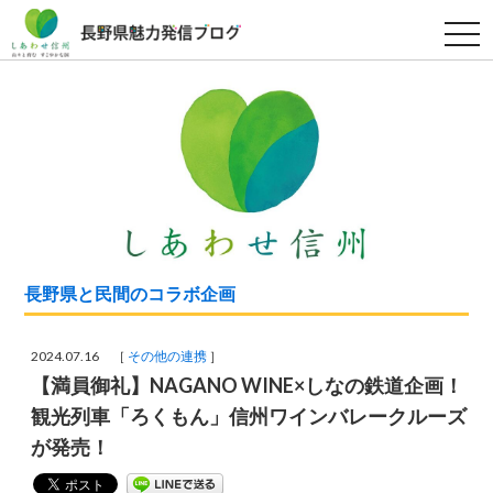
t
o
g
g
l
e
n
a
v
i
g
a
t
i
o
n
長野県と民間のコラボ企画
2024.07.16 ［
その他の連携
］
【満員御礼】NAGANO WINE×しなの鉄道企画！
観光列車「ろくもん」信州ワインバレークルーズ
が発売！