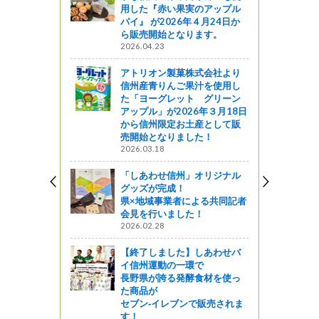
用した『赤い果実のアップル
パイ』 が2026年４月24日か
ら販売開始となります。
2026.04.23
アトリオン製菓株式会社より
信州産青りんご果汁を使用し
た「ヨーグレット グリーン
アップル」が2026年３月18日
から信州限定お土産として販
売開始となりました！
2026.03.18
「しあわせ信州」オリジナル
グッズが完成！
県×地域事業者による共同記者
会見を行いました！
2026.02.28
【終了しました】しあわせバ
イ信州運動の一環で
長野県が誇る発酵食材を使っ
た商品が
セブン‐イレブンで販売されま
す！