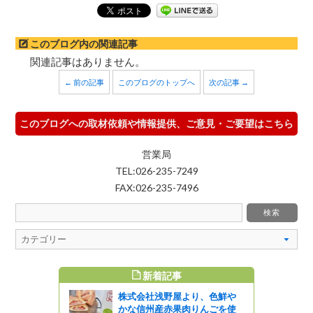
このブログ内の関連記事
関連記事はありません。
← 前の記事
このブログのトップへ
次の記事 →
このブログへの取材依頼や情報提供、ご意見・ご要望はこちら
営業局
TEL:026-235-7249
FAX:026-235-7496
新着記事
すめ記事
株式会社浅野屋より、色鮮や
かな信州産赤果肉りんごを使