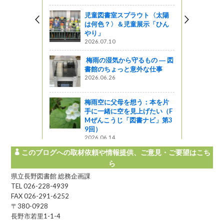
児童図書室スプラウト〈太陽
は何色？〉＆児童展示「ひん
やり」
2026.07.10
梅雨の湿気から守るもの ― 図
書館のちょっと意外な仕事
2026.06.26
梅雨空に父母を想う：本を片
手に一緒に空を見上げたい（F
Mぜんこうじ「図書ナビ」第3
9回）
2026.06.14
このブログへの取材依頼や情報提供、ご意見・ご要望はこち
ら
県立長野図書館 総務企画課
TEL 026-228-4939
FAX 026-291-6252
〒380-0928
長野市若里1-1-4