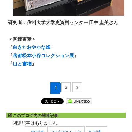
研究者：信州大学大学史資料センター 田中 圭美さん
＜関連書籍＞
『
白きたおやかな峰
』
『
岳都松本小谷コレクション展
』
『
山と書物
』
2
3
1
このブログ内の関連記事
関連記事はありません。
← 前の記事
このブログのトップへ
次の記事 →