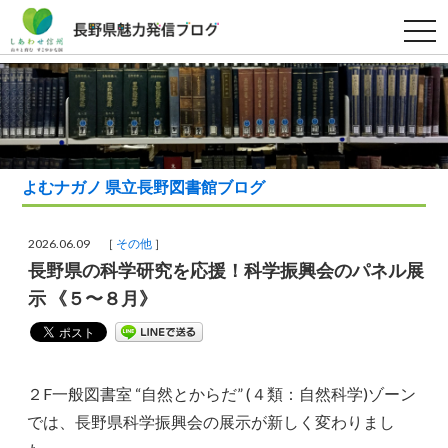
t
o
g
g
l
e
n
a
v
i
g
よむナガノ 県立長野図書館ブログ
a
t
i
o
2026.06.09 ［
その他
］
n
長野県の科学研究を応援！科学振興会のパネル展
示 《５〜８月》
２F一般図書室 “自然とからだ” (４類：自然科学)ゾーン
では、長野県科学振興会の展示が新しく変わりまし