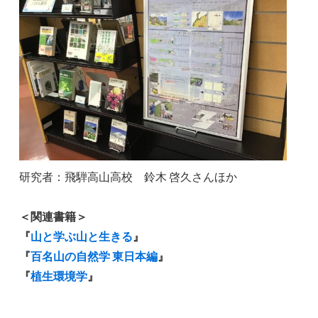
研究者：飛騨高山高校 鈴木 啓久さんほか
＜関連書籍＞
『
山と学ぶ山と生きる
』
『
百名山の自然学 東日本編
』
『
植生環境学
』