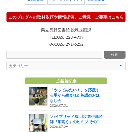
このブログへの取材依頼や情報提供、ご意見・ご要望はこちら
県立長野図書館 総務企画課
TEL:026-228-4939
FAX:026-291-6252
新着記事
すめ記事
「やってみたい！」を応援す
る場から生まれた英語のおは
なし会
2026.07.31
“ハイブリッド風土記”東伊那区
誌『峯高く』のヒミツ その1
2026.07.29