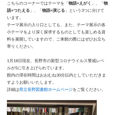
こちらのコーナーではテーマを「
物語×えがく
」、「
物
語×つたえる
」、「
物語×演じる
」という3つに分けて
います。
テーマ展示の入り口としても、また、テーマ展示の各
小テーマをより深く探求するものとしても楽しめる資
料を展開していますので、ご来館の際にはぜひお立ち
寄りください。
1月18日現在、長野市の新型コロナウイルス警戒レベ
ルが5に引き上げられています。
館内の滞在時間はおおむね30分以内としていただきま
すようお願いいたします。
詳細は
県立長野図書館ホームページ
をご覧ください。