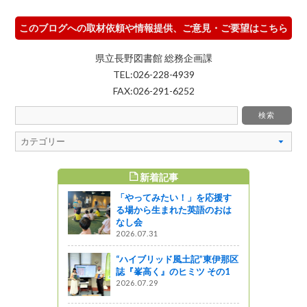
このブログへの取材依頼や情報提供、ご意見・ご要望はこちら
県立長野図書館 総務企画課
TEL:026-228-4939
FAX:026-291-6252
新着記事
すめ記事
「やってみたい！」を応援す
1月イベン
る場から生まれた英語のおは
年】
なし会
2026.07.31
“ハイブリッド風土記”東伊那区
来創造館に
誌『峯高く』のヒミツ その1
オラマを紹
2026.07.29