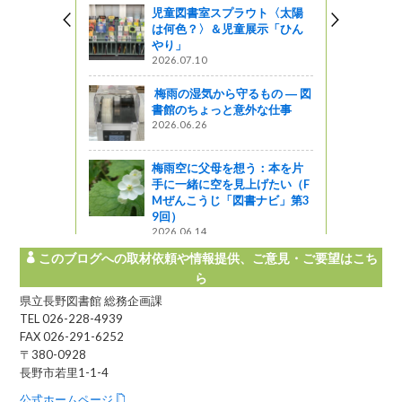
児童図書室スプラウト〈太陽
は何色？〉＆児童展示「ひん
ぶ 好きな松
やり」
ト３
2026.07.10
』発見
梅雨の湿気から守るもの ― 図
書館のちょっと意外な仕事
！」企画展
2026.06.26
梅雨空に父母を想う：本を片
手に一緒に空を見上げたい（F
Mぜんこうじ「図書ナビ」第3
9回）
2026.06.14
このブログへの取材依頼や情報提供、ご意見・ご要望はこち
ら
県立長野図書館 総務企画課
TEL 026-228-4939
FAX 026-291-6252
〒380-0928
長野市若里1-1-4
公式ホームページ