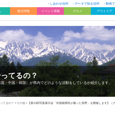
しあわせ信州
データで知る信州
動画で
人
観光情報
イベント情報
グルメ
アウトドア
やってるの？
：米国・中国・韓国）が県内でどのような活動をしているか紹介します。
ってるの？
>
その他
>
【第13回写真展示会「外国籍県民が撮った長野」を開催します】（