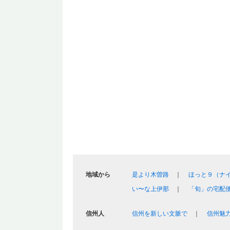
地域から
是より木曽路
ほっと９（ナ
い〜な上伊那
「旬」の宅配
信州人
信州を新しい文脈で
信州魅