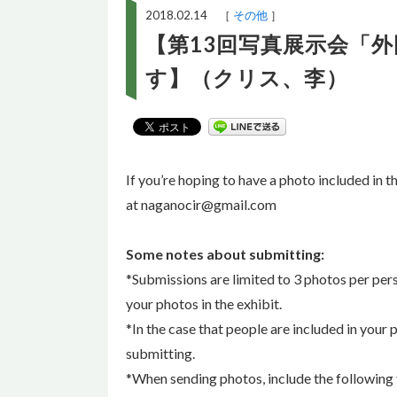
2018.02.14 ［
その他
］
【第13回写真展示会「
す】（クリス、李）
If you’re hoping to have a photo included in 
at naganocir@gmail.com
Some notes about submitting:
*Submissions are limited to 3 photos per pers
your photos in the exhibit.
*In the case that people are included in your
submitting.
*When sending photos, include the following fo