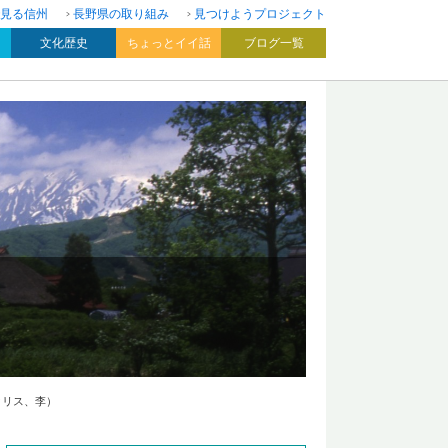
見る信州
長野県の取り組み
見つけようプロジェクト
文化歴史
ちょっとイイ話
ブログ一覧
クリス、李）