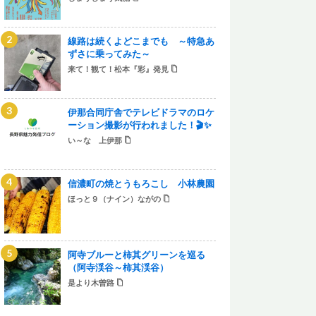
線路は続くよどこまでも ～特急あ
ずさに乗ってみた～
来て！観て！松本『彩』発見
伊那合同庁舎でテレビドラマのロケ
ーション撮影が行われました！🎬✨
い～な 上伊那
信濃町の焼とうもろこし 小林農園
ほっと９（ナイン）ながの
阿寺ブルーと柿其グリーンを巡る
（阿寺渓谷～柿其渓谷）
是より木曽路