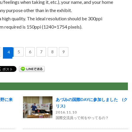
feelings when taking it, etc.), your name, and your home
any purpose other than in the exhibit.
 high quality. The ideal resolution should be 300ppi
m required is 150ppi (1240×1754 pixels).
5
6
7
8
9
4
長野に来
あづみの国際DAYに参加しました (ク
リス)
2016.11.10
国際交流員って何をやってるの？