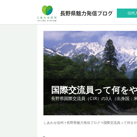
信州
国際交流員って何を
長野県国際交流員（CIR）の3人（出身国
しあわせ信州
>
長野県魅力発信ブログ
>
国際交流員って何をや