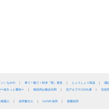
イン）ながの
来て！観て！松本『彩』発見
じょうしょう気流
諏
便〜佐久っと通信〜
南信州お散歩日和
北アルプスCOOL便
北信
力発掘人
信州魅力人
I LOVE 信州
楽園信州