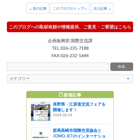
← 前の記事
このブログのトップへ
次の記事 →
このブログへの取材依頼や情報提供、ご意見・ご要望はこちら
企画振興部 国際交流課
TEL:026-235-7188
FAX:026-232-1644
新着記事
すめ記事
長野県・江原道交流フェアを
やクリスマス
開催します！
トーレン』
2024.02.14
ココベーカ
群馬高崎市国際交流協会と
っと通信～
JOMO JETのインターナショ