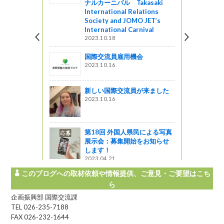
ナルカーニバル Takasaki
学イベント
International Relations
。（李、ク
Society and JOMO JET’s
International Carnival
2023.10.18
ってるの？
国際交流員雇用機会
月27日開
2023.10.16
新しい国際交流員が来ました
2023.10.16
マスリース
ットワーク
第18回 外国人県民による写真
展示会：募集開始をお知らせ
します！
2023.04.21
このブログへの取材依頼や情報提供、ご意見・ご要望はこち
ら
企画振興部 国際交流課
TEL 026-235-7188
FAX 026-232-1644