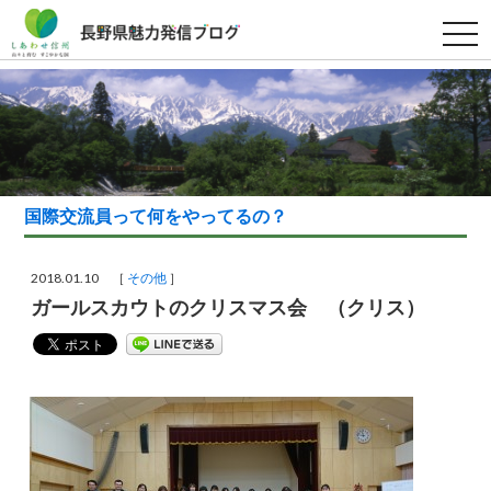
t
o
g
g
l
e
n
a
v
i
g
a
国際交流員って何をやってるの？
t
i
o
n
2018.01.10 ［
その他
］
ガールスカウトのクリスマス会 （クリス）