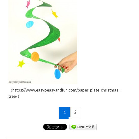
（https://www.easypeasyandfun.com/paper-plate-christmas-
tree/）
2
1