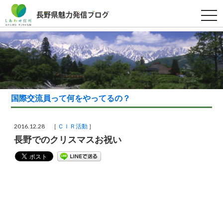
t
o
g
g
l
e
n
a
v
i
g
a
国際交流員って何をやってるの？
t
i
o
n
2016.12.28 ［
ＣＩＲ活動
］
長野でのクリスマスお祝い