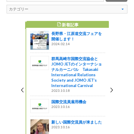
新着記事
すめ記事
長野県・江原道交流フェアを
「長野県
開催します！
～2014」
2024.02.14
図書館ブログ
群馬高崎市国際交流協会と
ッチンカー
JOMO JETのインターナショ
！！（号）
ナルカーニバル Takasaki
 in 長野
International Relations
した
Society and JOMO JET’s
International Carnival
2023.10.18
受けまし
国際交流員雇用機会
2023.10.16
図書館ブログ
新しい国際交流員が来ました
す！
2023.10.16
図書館ブログ