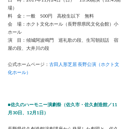
場）
料 金：一般 500円 高校生以下 無料
会 場：ホクト文化ホール（長野県県民文化会館）小
ホール
演 目：傾城阿波鳴門 巡礼歌の段、生写朝顔話 宿
屋の段、大井川の段
公式ホームページ：
古田人形芝居 長野公演（ホクト文
化ホール）
■佐久のハーモニー演劇祭（佐久市・佐久創造館／11
月30日、12月1日）
長野県佐久創造館演劇講座から発展した劇団と、佐久