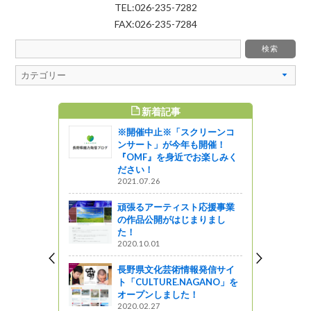
TEL:026-235-7282
FAX:026-235-7284
新着記事
すめ記事
※開催中止※「スクリーンコ
育イベント
ンサート」が今年も開催！
から守る”南
『OMF』を身近でお楽しみく
ー”
ださい！
2021.07.26
頑張るアーティスト応援事業
刈りイベン
の作品公開がはじまりまし
！
た！
2020.10.01
イベント情
長野県文化芸術情報発信サイ
ト「CULTURE.NAGANO」を
オープンしました！
2020.02.27