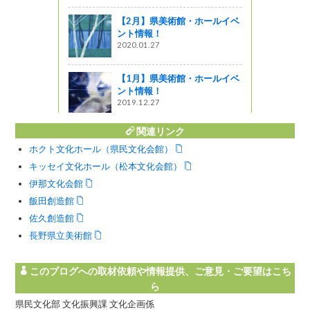
br>イオン
【2月】県美術館・ホールイベ
iにおいて
ント情報！
r>10月12
2020.01.27
㈰に開催され
【1月】県美術館・ホールイベ
ント情報！
2019.12.27
関連リンク
ホクト文化ホール（県民文化会館）
キッセイ文化ホール（松本文化会館）
伊那文化会館
飯田創造館
佐久創造館
長野県立美術館
このブログへの取材依頼や情報提供、ご意見・ご要望はこち
ら
県民文化部 文化振興課 文化企画係