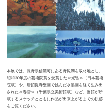
本展では、長野県信濃町にある野尻湖を取材地とし、
昭和30年度の芸術院賞を受賞した≪光昏≫（日本芸術
院蔵）や、唐招提寺壁画で挑んだ水墨画を経て生み出
された≪春雪≫（千葉県立美術館蔵）など、当館が所
蔵するスケッチとともに作品が出来上がるまでの軌跡
をご覧ください。