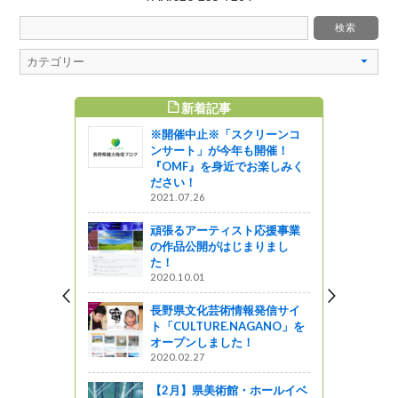
新着記事
すめ記事
※開催中止※「スクリーンコ
in 上伊那
ンサート」が今年も開催！
『OMF』を身近でお楽しみく
ットワーク
ださい！
2021.07.26
知事室～若
頑張るアーティスト応援事業
う
の作品公開がはじまりまし
た！
食を満喫す
2020.10.01
訪・上伊那
長野県文化芸術情報発信サイ
ト「CULTURE.NAGANO」を
オープンしました！
2020.02.27
中 要次さ
信州山の
【2月】県美術館・ホールイベ