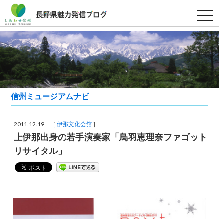
t
o
g
g
l
e
n
a
v
i
g
a
信州ミュージアムナビ
t
i
o
n
2011.12.19 ［
伊那文化会館
］
上伊那出身の若手演奏家「鳥羽恵理奈ファゴット
リサイタル」