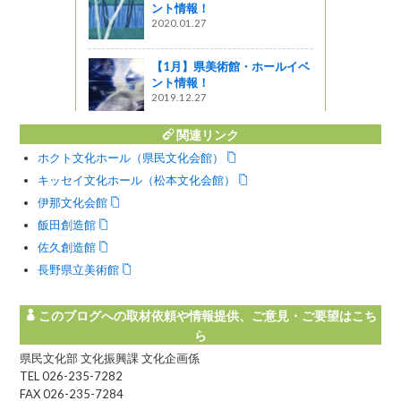
よォ。」！
ント情報！
2020.01.27
【1月】県美術館・ホールイベ
ント情報！
2019.12.27
関連リンク
ホクト文化ホール（県民文化会館）
キッセイ文化ホール（松本文化会館）
伊那文化会館
飯田創造館
佐久創造館
長野県立美術館
このブログへの取材依頼や情報提供、ご意見・ご要望はこち
ら
県民文化部 文化振興課 文化企画係
TEL 026-235-7282
FAX 026-235-7284