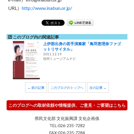
URL）
http://www.inabun.or.jp/
このブログ内の関連記事
上伊那出身の若手演奏家「鳥羽恵理奈ファゴ
ットリサイタル」
2011.12.19
信州ミュージアムナビ
← 前の記事
このブログのトップへ
次の記事 →
このブログへの取材依頼や情報提供、ご意見・ご要望はこちら
県民文化部 文化振興課 文化企画係
TEL:026-235-7282
FAX:026-235-7284