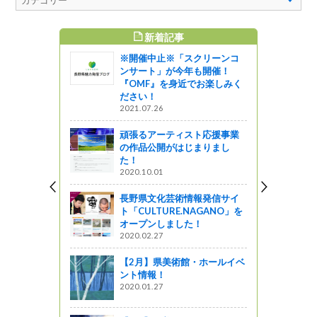
新着記事
すめ記事
※開催中止※「スクリーンコ
情報【201
ンサート」が今年も開催！
『OMF』を身近でお楽しみく
ださい！
っと通信～
2021.07.26
ス感染症情
頑張るアーティスト応援事業
ビジョンの
の作品公開がはじまりまし
い～
た！
2020.10.01
県産材で新
長野県文化芸術情報発信サイ
小屋等を設
ト「CULTURE.NAGANO」を
どもの居場
オープンしました！
2020.02.27
【2月】県美術館・ホールイベ
ント情報！
し安全対策
2020.01.27
しました～