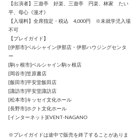
【出演者】三遊亭 好楽、三遊亭 円楽、林家 たい
平、母心《漫才》
【入場料】全席指定・税込 4,000円 ※未就学児入場
不可
【プレイガイド】
[伊那市]ベルシャイン伊那店・伊那ハウジングセンタ
ー
[駒ヶ根市]ベルシャイン駒ヶ根店
[岡谷市]笠原書店
[飯田市]平安堂飯田店
[諏訪市]平安堂諏訪店
[松本市]キッセイ文化ホール
[長野市]ホクト文化ホール
[インターネット]EVENT-NAGANO
※プレイガイドは途中で販売を終了することがありま