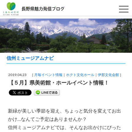
t
o
g
g
l
e
n
a
v
i
g
a
信州ミュージアムナビ
t
i
o
n
2019.04.23 ［
月毎イベント情報
ホクト文化ホール
伊那文化会館
］
【５月】県美術館・ホールイベント情報！
新緑が美しい季節を迎え、ちょっと気分を変えてお出
かけ…なんてご予定はありませんか？
信州ミュージアムナビでは、そんなお出かけにぴった