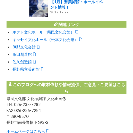
う
【1月】県美術館・ホールイベ
ント情報！
2019.12.27
関連リンク
ホクト文化ホール（県民文化会館）
キッセイ文化ホール（松本文化会館）
伊那文化会館
飯田創造館
佐久創造館
長野県立美術館
このブログへの取材依頼や情報提供、ご意見・ご要望はこち
ら
県民文化部 文化振興課 文化企画係
TEL 026-235-7282
FAX 026-235-7284
〒380-8570
長野市南長野幅下692-2
ホームページはこちら