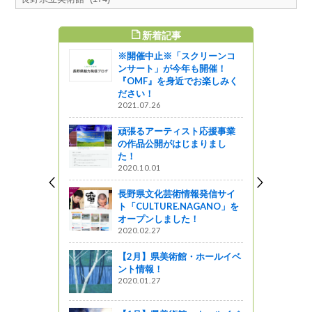
新着記事
すめ記事
※開催中止※「スクリーンコ
ンサート」が今年も開催！
『OMF』を身近でお楽しみく
ださい！
2021.07.26
頑張るアーティスト応援事業
の作品公開がはじまりまし
た！
2020.10.01
長野県文化芸術情報発信サイ
ト「CULTURE.NAGANO」を
オープンしました！
2020.02.27
【2月】県美術館・ホールイベ
ント情報！
2020.01.27