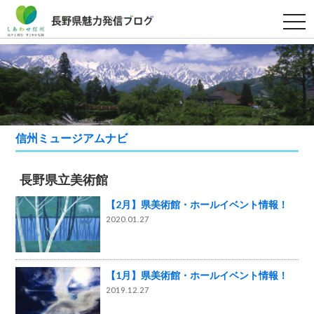
t
o
g
g
l
e
n
a
v
i
g
a
信州ミュージアムナビ
t
i
o
n
長野県立美術館
【2月】県美術館・ホールイベント情報！
2020.01.27
【1月】県美術館・ホールイベント情報！
2019.12.27