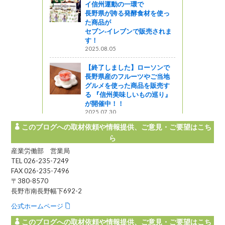
2024.07.16
で
食材を使っ
販売されま
ローソンで
ツやご当地
品を販売す
もの巡り』
このブログへの取材依頼や情報提供、ご意見・ご要望はこち
ら
産業労働部 営業局
TEL 026-235-7249
FAX 026-235-7496
〒380-8570
長野市南長野幅下692-2
公式ホームページ
このブログへの取材依頼や情報提供、ご意見・ご要望はこち