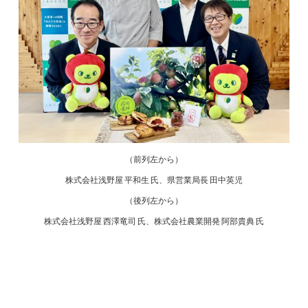
（前列左から）
株式会社浅野屋 平和生 氏、県営業局長 田中英児
（後列左から）
株式会社浅野屋 西澤竜司 氏、株式会社農業開発 阿部貴典 氏