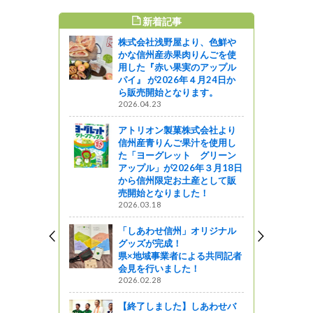
WEEKLY TOP5
り、色鮮や
アトリオン製菓株式会社より
りんごを使
信州産青りんご果汁を使用し
のアップル
た「ヨーグレット グリーン
４月24日か
アップル」が2026年３月18日
ます。
から信州限定お土産として販
売開始となりました！
2026.03.18
式会社より
汁を使用し
イオンネットスーパー 県内
 グリーン
全域で始動！
年３月18日
2012.03.28
産として販
た！
「地球の歩き方 信州」大人
気発売中！
2025.06.02
オリジナル
Calbee(カルビー)より”長野県
る共同記者
産りんご”を100%使用した
！
「カリッとりんごふじ（信州
産）」が2024年7月8日（月）
から数量限定発売！
しあわせバ