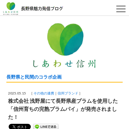
t
o
g
g
l
e
n
a
v
i
g
a
t
i
o
n
長野県と民間のコラボ企画
2025.05.15 ［
その他の連携
信州ブランド
］
株式会社 浅野屋にて長野県産プラムを使用した
「信州育ちの完熟プラムパイ」が発売されまし
た！