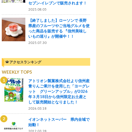
セブン‐イレブンで販売されます！
2025.08.05
【終了しました】ローソンで 長野
県産のフルーツやご当地グルメを使
った商品を販売する 『信州美味し
いもの巡り』が開催中！！
2025.07.30
アクセスランキング
WEEKLY TOP5
アトリオン製菓株式会社より信州産
青りんご果汁を使用した「ヨーグレ
ット グリーンアップル」が2026
年３月18日から信州限定お土産と
して販売開始となりました！
2026.03.18
イオンネットスーパー 県内全域で
始動！
2012.03.28