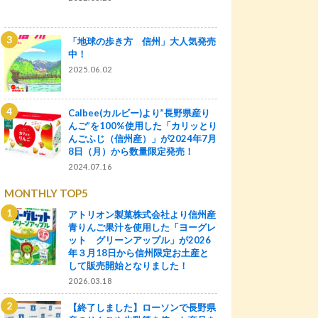
「地球の歩き方 信州」大人気発売
中！
2025.06.02
Calbee(カルビー)より”長野県産り
んご”を100%使用した「カリッとり
んごふじ（信州産）」が2024年7月
8日（月）から数量限定発売！
2024.07.16
MONTHLY TOP5
アトリオン製菓株式会社より信州産
青りんご果汁を使用した「ヨーグレ
ット グリーンアップル」が2026
年３月18日から信州限定お土産と
して販売開始となりました！
2026.03.18
【終了しました】ローソンで長野県