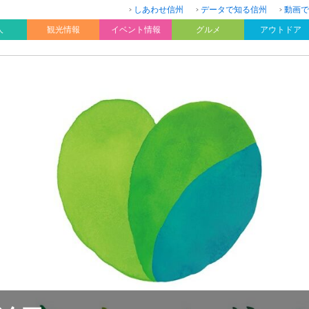
しあわせ信州
データで知る信州
動画で
人
観光情報
イベント情報
グルメ
アウトドア