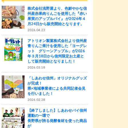
株式会社浅野屋より、色鮮やかな信
州産赤果肉りんごを使用した『赤い
果実のアップルパイ』 が2026年４
月24日から販売開始となります。
2026.04.23
アトリオン製菓株式会社より信州産
青りんご果汁を使用した「ヨーグレ
ット グリーンアップル」が2026
年３月18日から信州限定お土産と
して販売開始となりました！
2026.03.18
「しあわせ信州」オリジナルグッズ
が完成！
県×地域事業者による共同記者会見
を行いました！
2026.02.28
【終了しました】しあわせバイ信州
運動の一環で
長野県が誇る発酵食材を使った商品
が