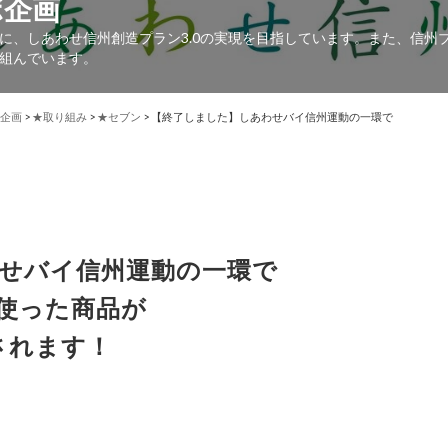
ボ企画
に、しあわせ信州創造プラン3.0の実現を目指しています。また、信州
組んでいます。
企画
>
★取り組み
>
★セブン
>
【終了しました】しあわせバイ信州運動の一環で
せバイ信州運動の一環で
使った商品が
されます！