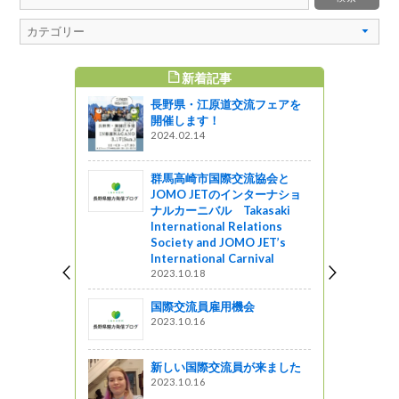
新着記事
すめ記事
長野県・江原道交流フェアを
火まつり】
開催します！
2024.02.14
図書館ブログ
群馬高崎市国際交流協会と
和田店
JOMO JETのインターナショ
ナルカーニバル Takasaki
星レストラン
International Relations
Society and JOMO JET’s
（駒ヶ根
International Carnival
2023.10.18
国際交流員雇用機会
2023.10.16
で知る『が
た！
新しい国際交流員が来ました
図書館ブログ
2023.10.16