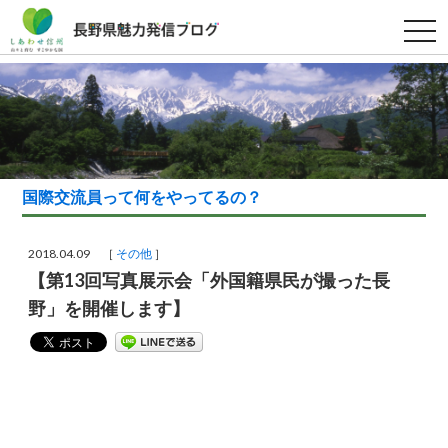
t
o
g
g
l
e
n
a
v
i
g
a
国際交流員って何をやってるの？
t
i
o
n
2018.04.09 ［
その他
］
【第13回写真展示会「外国籍県民が撮った長
野」を開催します】