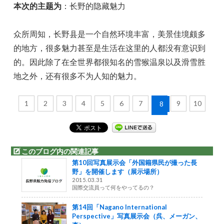
本次的主题为
：长野的隐藏魅力
众所周知，长野县是一个自然环境丰富，美景佳境颇多
的地方，很多魅力甚至是生活在这里的人都没有意识到
的。因此除了在全世界都很知名的雪猴温泉以及滑雪胜
地之外，还有很多不为人知的魅力。
1
2
3
4
5
6
7
9
10
8
このブログ内の関連記事
第10回写真展示会「外国籍県民が撮った長
野」を開催します（展示場所）
2015.03.31
国際交流員って何をやってるの？
第14回「Nagano International
Perspective」写真展示会（呉、メーガン、