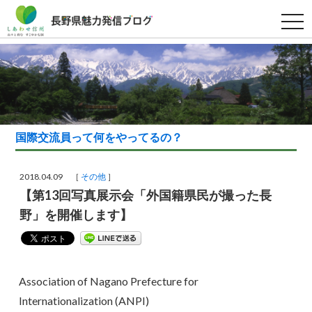
t
o
g
g
l
e
n
a
v
i
g
a
国際交流員って何をやってるの？
t
i
o
n
2018.04.09 ［
その他
］
【第13回写真展示会「外国籍県民が撮った長
野」を開催します】
Association of Nagano Prefecture for
Internationalization (ANPI)