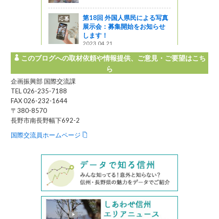
企画
第18回 外国人県民による写真
展示会：募集開始をお知らせ
します！
2023.04.21
このブログへの取材依頼や情報提供、ご意見・ご要望はこち
ら
企画振興部 国際交流課
TEL 026-235-7188
FAX 026-232-1644
〒380-8570
長野市南長野幅下692-2
国際交流員ホームページ