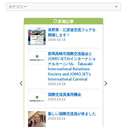
新着記事
すめ記事
長野県・江原道交流フェアを
校にて花育
開催します！
レンジメン
2024.02.14
した！！
群馬高崎市国際交流協会と
JOMO JETのインターナショ
）で、冬の
ナルカーニバル Takasaki
を撮る！
International Relations
Society and JOMO JET’s
っと通信～
International Carnival
2023.10.18
で世界市場
「メイドイ
国際交流員雇用機会
2023.10.16
新しい国際交流員が来ました
anacoカ
2023.10.16
発行開始