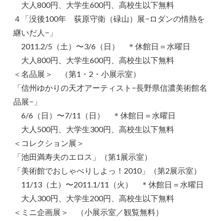
大人800円、大学生600円、高校生以下無料
４「没後100年 荻原守衛（碌山）展−ロダンの情熱を
継いだ人−」
2011.2/5（土）〜3/6（日） ＊休館日＝水曜日
大人800円、大学生600円、高校生以下無料
＜名品展＞ （第1・2・小展示室）
「信州ゆかりの天才アーティスト−長野県信濃美術館名
品展−」
6/6（日）〜7/11（日） ＊休館日＝水曜日
大人500円、大学生300円、高校生以下無料
＜コレクション展＞
「池田満寿夫のエロス」（第1展示室）
「美術館でおしゃべりしよっ！2010」（第2展示室）
11/13（土）〜2011.1/11（火） ＊休館日＝水曜日
大人300円、大学生200円、高校生以下無料
＜ミニ企画展＞ （小展示室／観覧無料）