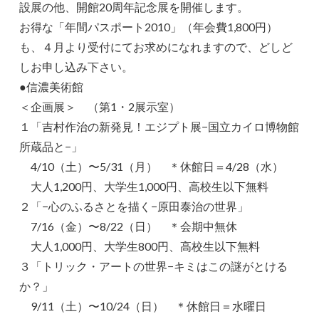
設展の他、開館20周年記念展を開催します。
お得な「年間パスポート2010」（年会費1,800円）
も、４月より受付にてお求めになれますので、どしど
しお申し込み下さい。
●信濃美術館
＜企画展＞ （第1・2展示室）
１「吉村作治の新発見！エジプト展−国立カイロ博物館
所蔵品と−」
4/10（土）〜5/31（月） ＊休館日＝4/28（水）
大人1,200円、大学生1,000円、高校生以下無料
２「−心のふるさとを描く−原田泰治の世界」
7/16（金）〜8/22（日） ＊会期中無休
大人1,000円、大学生800円、高校生以下無料
３「トリック・アートの世界−キミはこの謎がとける
か？」
9/11（土）〜10/24（日） ＊休館日＝水曜日