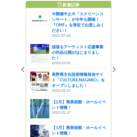
新着記事
すめ記事
※開催中止※「スクリーンコ
ンフレットコ
ンサート」が今年も開催！
場
『OMF』を身近でお楽しみく
ださい！
企画
2021.07.26
頑張るアーティスト応援事業
行しました
の作品公開がはじまりまし
た！
2020.10.01
ランドＢ級
長野県文化芸術情報発信サイ
ト「CULTURE.NAGANO」を
オープンしました！
2020.02.27
のパンフレ
もフォトコ
【2月】県美術館・ホールイベ
した！
ント情報！
2020.01.27
【1月】県美術館・ホールイベ
ント情報！