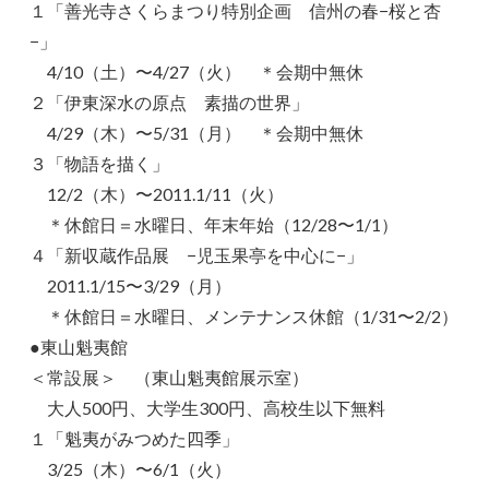
１「善光寺さくらまつり特別企画 信州の春−桜と杏
−」
4/10（土）〜4/27（火） ＊会期中無休
２「伊東深水の原点 素描の世界」
4/29（木）〜5/31（月） ＊会期中無休
３「物語を描く」
12/2（木）〜2011.1/11（火）
＊休館日＝水曜日、年末年始（12/28〜1/1）
４「新収蔵作品展 −児玉果亭を中心に−」
2011.1/15〜3/29（月）
＊休館日＝水曜日、メンテナンス休館（1/31〜2/2）
●東山魁夷館
＜常設展＞ （東山魁夷館展示室）
大人500円、大学生300円、高校生以下無料
１「魁夷がみつめた四季」
3/25（木）〜6/1（火）