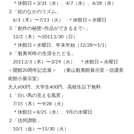
＊休館日＝3/31（水）、4/7（水）、4/28（水）
２「絵のなかのリズム」
6/3（木）〜7/13（火） ＊休館日＝水曜日
３「創作の秘密−作品ができるまで−」
12/2（木）〜2011.1/30（日）
＊休館日＝水曜日、年末年始（12/28〜1/1）
４「魁夷90年の生涯をたどる」
2011.2/3（木）〜3/29（火） ＊休館日＝水曜日
＜開館20周年記念展＞ （東山魁夷館展示室・信濃美
術館小展示室）
大人600円、大学生400円、高校生以下無料
１「白い馬の見える風景」
7/15（木）〜9/28（火）
＊休館日＝8/25（水）、9月の水曜日
２「信州讃歌」
10/1（金）〜11/30（火）