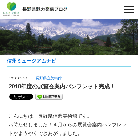
t
o
g
g
l
e
n
a
v
i
g
a
信州ミュージアムナビ
t
i
o
n
2010.03.31 ［
長野県立美術館
］
2010年度の展覧会案内パンフレット完成！
こんにちは、長野県信濃美術館です。
お待たせしました！４月からの展覧会案内パンフレッ
トがようやくできあがりました。