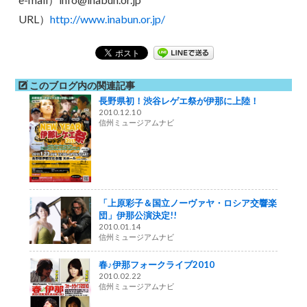
URL）
http://www.inabun.or.jp/
このブログ内の関連記事
長野県初！渋谷レゲエ祭が伊那に上陸！
2010.12.10
信州ミュージアムナビ
「上原彩子＆国立ノーヴァヤ・ロシア交響楽
団」伊那公演決定!!
2010.01.14
信州ミュージアムナビ
春♪伊那フォークライブ2010
2010.02.22
信州ミュージアムナビ