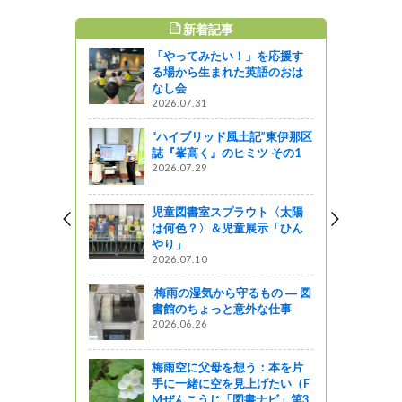
新着記事
すめ記事
「やってみたい！」を応援す
ーは目立て
る場から生まれた英語のおは
なし会
2026.07.31
ットワーク
“ハイブリッド風土記”東伊那区
へ行ってき
誌『峯高く』のヒミツ その1
2026.07.29
児童図書室スプラウト〈太陽
っちゃいま
は何色？〉＆児童展示「ひん
やり」
2026.07.10
っと通信～
梅雨の湿気から守るもの ― 図
、治山施設
書館のちょっと意外な仕事
行いました
2026.06.26
う
梅雨空に父母を想う：本を片
手に一緒に空を見上げたい（F
Mぜんこうじ「図書ナビ」第3