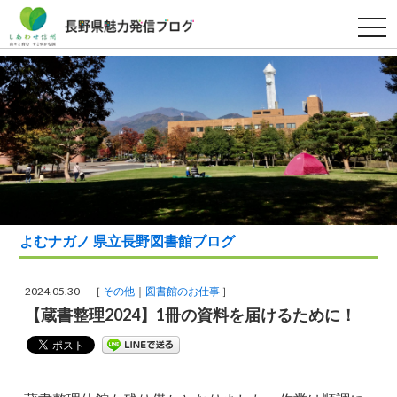
t
o
g
g
l
e
n
a
v
i
g
a
t
i
o
n
よむナガノ 県立長野図書館ブログ
2024.05.30 ［
その他
図書館のお仕事
］
【蔵書整理2024】1冊の資料を届けるために！