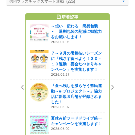
新着記事
すめ記事
～想い 伝わる 簡易包装
～ 過剰包装の削減に御協力
をお願いします！
2026.07.08
７～９月の暑気払いシーズン
に「残さず食べよう！３０・
１０運動 宴会たべきりキャ
ンペーン」を実施します！
2026.06.29
「食べ残しを減らそう県民運
動～e-プロジェクト～」協力
店に新規３店舗が登録されま
した！
2026.06.02
夏休み前フードドライブ統一
キャンペーンを実施します！
2026.06.02