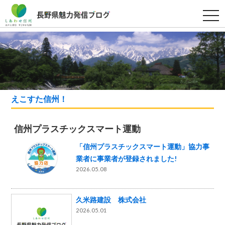
t
o
g
g
l
e
n
a
v
i
g
a
えこすた信州！
t
i
o
n
信州プラスチックスマート運動
「信州プラスチックスマート運動」協力事
業者に事業者が登録されました!
2026.05.08
久米路建設 株式会社
2026.05.01